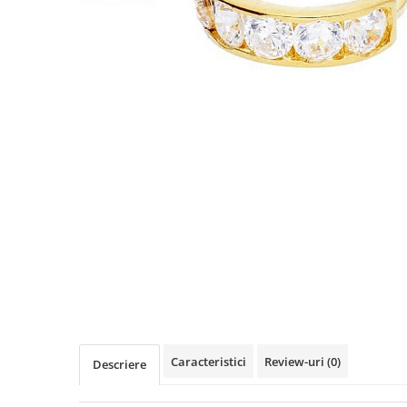
Cercei din aur dama
Cercei de aur lungi cu lant
Cercei din aur tortite
Cercei din aur alb
Cercei aur cu surub
Caracteristici
Review-uri
(0)
Descriere