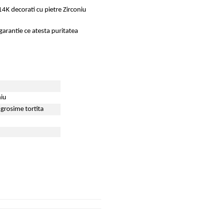
 14K decorati cu pietre Zirconiu
 garantie ce atesta puritatea
niu
grosime tortita