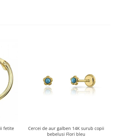
i fetite
Cercei de aur galben 14K surub copii
Cercei de 
bebelusi Flori bleu