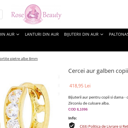
DIN AUR
LANTURI DIN AUR
BIJUTERII DIN AUR
PALTONA
tortite pietre albe 8mm
Cercei aur galben copi
418,95 Lei
Bijuterii aur pentru copii si dama - 
Zirconiu de culoare alba.
COD IL1096
Info:
Cititi Politica de Livrare si Re