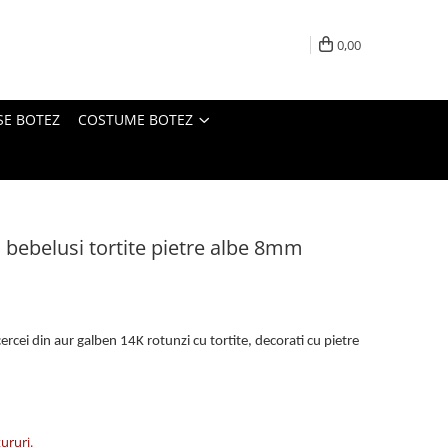
0,00
SE BOTEZ
COSTUME BOTEZ
i bebelusi tortite pietre albe 8mm
cercei din aur galben 14K rotunzi cu tortite, decorati cu pietre
tururi.