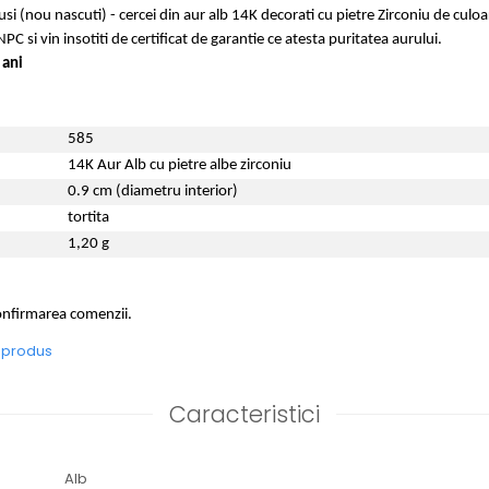
usi (nou nascuti) - cercei din aur alb 14K decorati cu pietre Zirconiu de culoa
PC si vin insotiti de certificat de garantie ce atesta puritatea aurului.
 ani
585
14K Aur Alb cu pietre albe zirconiu
0.9 cm (diametru interior)
tortita
1,20 g
confirmarea comenzii.
e produs
Caracteristici
Alb