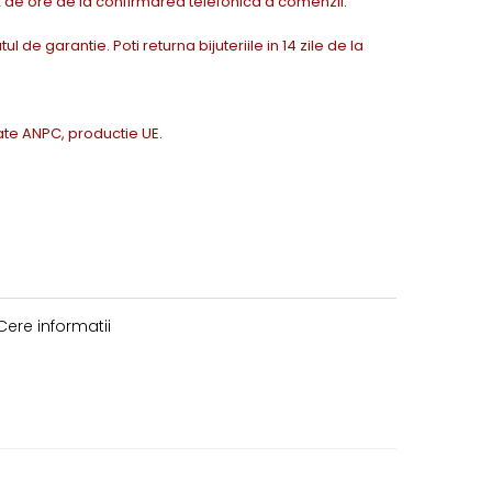
72 de ore de la confirmarea telefonica a comenzii.
tul de garantie. Poti returna bijuteriile in 14 zile de la
icate ANPC, productie UE.
ere informatii