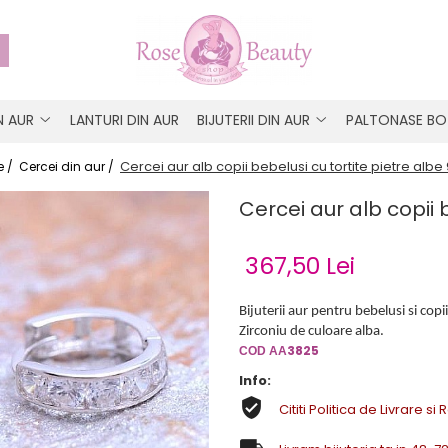
IN AUR
LANTURI DIN AUR
BIJUTERII DIN AUR
PALTONASE BO
Cercei aur alb copii bebelusi cu tortite pietre alb
 /
Cercei din aur /
Cercei aur alb copii 
367,50 Lei
Bijuterii aur pentru bebelusi si copi
Zirconiu de culoare alba.
3825
COD AA
Info:
Cititi Politica de Livrare si 