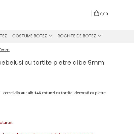
0,00
TEZ
COSTUME BOTEZ
ROCHITE DE BOTEZ
e 9mm
bebelusi cu tortite pietre albe 9mm
i - cercei din aur alb 14K rotunzi cu tortite, decorati cu pietre
Retururi.