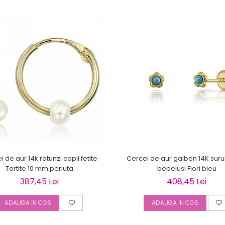
 de aur 14k rotunzi copii fetite
Cercei de aur galben 14K suru
Tortite 10 mm perluta
bebelusi Flori bleu
387,45 Lei
408,45 Lei
ADAUGA IN COS
ADAUGA IN COS