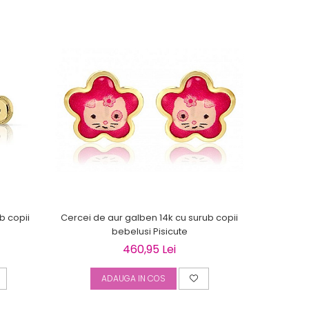
b copii
Cercei de aur galben 14k cu surub copii
Cercei de 
bebelusi Pisicute
copi
460,95 Lei
ADAUGA IN COS
A