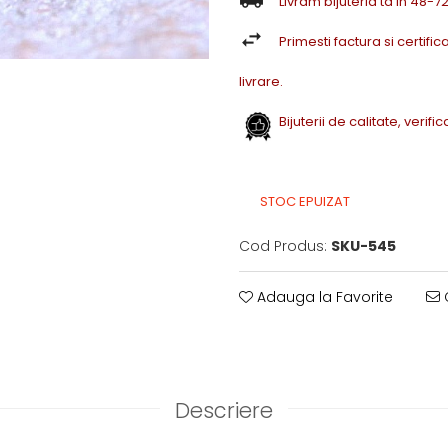
Livram bijuteria ta in 48-
Primesti factura si certifica
livrare.
Bijuterii de calitate, verif
STOC EPUIZAT
Cod Produs:
SKU-545
Adauga la Favorite
C
Descriere