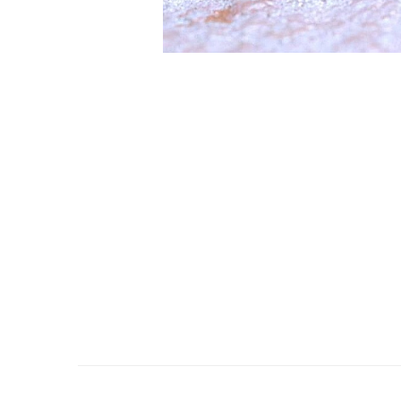
Cercei de aur lungi cu lant
Cercei din aur tortite
Cercei din aur alb
Cercei aur cu surub