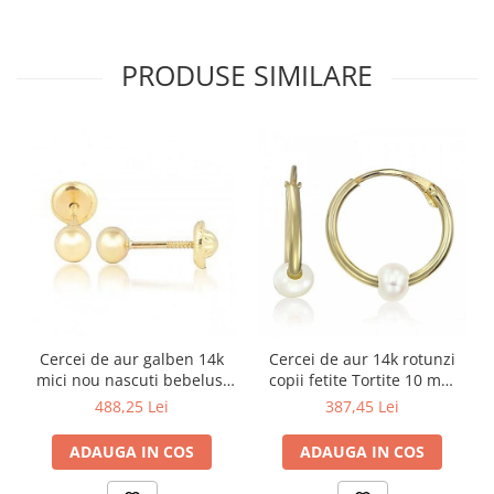
PRODUSE SIMILARE
Cercei de aur galben 14k
Cercei de aur 14k rotunzi
mici nou nascuti bebelusi
copii fetite Tortite 10 mm
Bilute 4mm
perluta
488,25 Lei
387,45 Lei
ADAUGA IN COS
ADAUGA IN COS