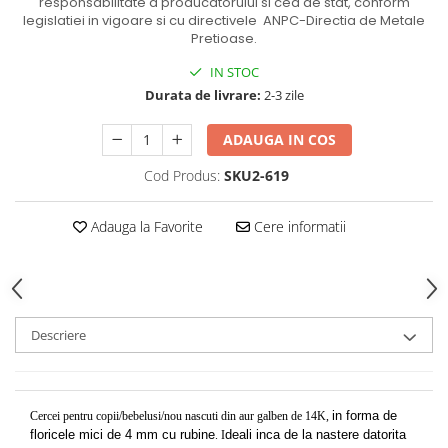
responsabilitate a producatorului si cea de stat, conform
legislatiei in vigoare si cu directivele ANPC-Directia de Metale
Pretioase.
IN STOC
Durata de livrare:
2-3 zile
ADAUGA IN COS
Cod Produs:
SKU2-619
Adauga la Favorite
Cere informatii
Descriere
in forma de
Cercei pentru copii/bebelusi/nou nascuti din aur galben de 14K,
floricele mici de 4 mm cu rubine
deali inca de la nastere datorita
. I