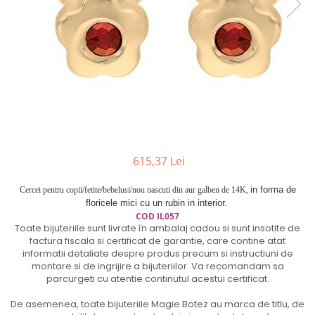
Cercei din aur dama
Cercei de aur lungi cu lant
Cercei din aur tortite
Cercei din aur alb
Cercei aur cu surub
615,37 Lei
in forma de
Cercei pentru copii/fetite/bebelusi/nou nascuti din aur galben de 14K,
floricele mici cu un rubin in interior.
COD
IL057
Toate bijuteriile sunt livrate în ambalaj cadou si sunt insotite de
factura fiscala si certificat de garantie, care contine atat
informatii detaliate despre produs precum si instructiuni de
montare si de ingrijire a bijuteriilor. Va recomandam sa
parcurgeti cu atentie continutul acestui certificat.
De asemenea, toate bijuteriile Magie Botez au marca de titlu, de