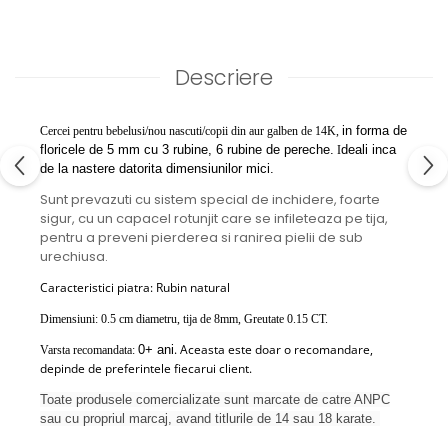
Descriere
in forma de
Cercei pentru bebelusi/nou nascuti/copii din aur galben de 14K,
floricele de 5 mm cu 3 rubine, 6 rubine de pereche.
deali inca
I
de la nastere datorita dimensiunilor mici.
Sunt prevazuti cu sistem special de inchidere, foarte
sigur, cu un capacel rotunjit care se infileteaza pe tija,
pentru a preveni pierderea si ranirea pielii de sub
urechiusa.
Caracteristici piatra: Rubin natural
Dimensiuni: 0.5 cm diametru, tija de 8mm, Greutate 0.15 CT.
. Aceasta este doar o recomandare,
0+ ani
Varsta recomandata:
depinde de preferintele fiecarui client.
Toate produsele comercializate sunt marcate de catre ANPC
sau cu propriul marcaj, avand titlurile de 14 sau 18 karate.