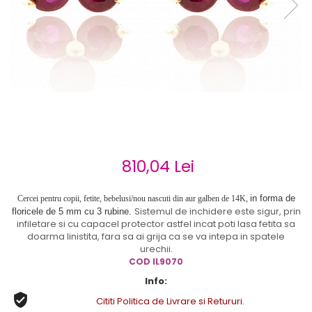
Cercei de aur lungi cu lant
Cercei din aur tortite
Cercei din aur alb
Cercei aur cu surub
810,04 Lei
in forma de
Cercei pentru copii, fetite, bebelusi/nou nascuti din aur galben de 14K,
Sistemul de inchidere este sigur, prin
floricele de 5 mm cu 3 rubine.
infiletare si cu capacel protector astfel incat poti lasa fetita sa
doarma linistita, fara sa ai grija ca se va intepa in spatele
urechii.
COD
IL9070
Info:
Cititi Politica de Livrare si Retururi.