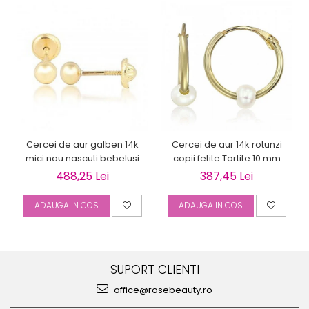
Cercei de aur galben 14k
Cercei de aur 14k rotunzi
mici nou nascuti bebelusi
copii fetite Tortite 10 mm
Bilute 4mm
perluta
488,25 Lei
387,45 Lei
ADAUGA IN COS
ADAUGA IN COS
SUPORT CLIENTI
office@rosebeauty.ro