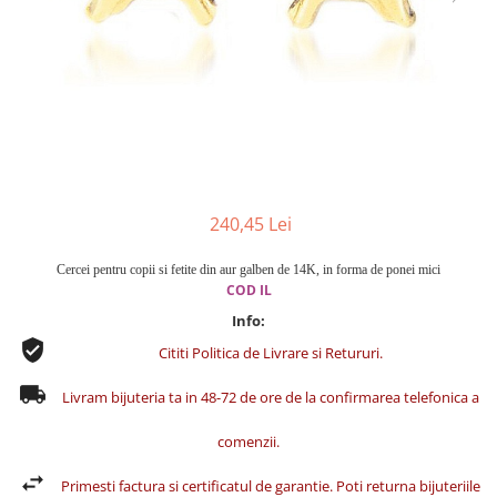
Cercei din aur dama
Cercei de aur lungi cu lant
Cercei din aur tortite
Cercei din aur alb
Cercei aur cu surub
240,45 Lei
Cercei pentru copii si fetite din aur galben de 14K, in forma de ponei mici
COD
IL
Info:
Cititi Politica de Livrare si Retururi.
Livram bijuteria ta in 48-72 de ore de la confirmarea telefonica a
comenzii.
Primesti factura si certificatul de garantie. Poti returna bijuteriile