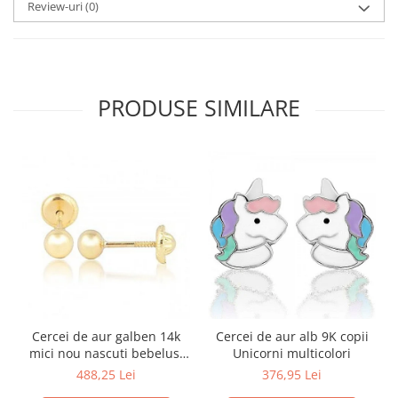
Review-uri
(0)
PRODUSE SIMILARE
Cercei de aur galben 14k
Cercei de aur alb 9K copii
mici nou nascuti bebelusi
Unicorni multicolori
Bilute 4mm
488,25 Lei
376,95 Lei