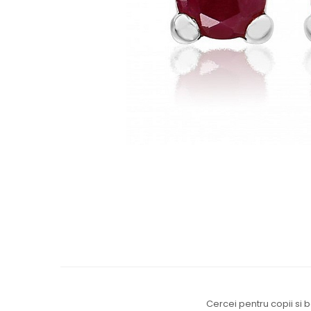
Cercei de aur lungi cu lant
Cercei din aur tortite
Cercei din aur alb
Cercei aur cu surub
Cercei pentru copii si b