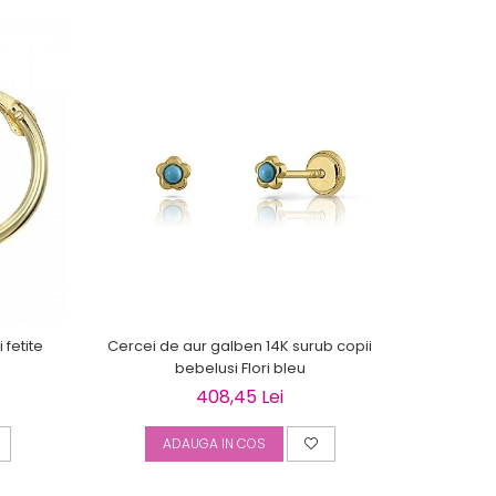
 fetite
Cercei de aur galben 14K surub copii
Cercei de 
bebelusi Flori bleu
408,45 Lei
ADAUGA IN COS
A