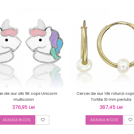
i de aur alb 9K copii Unicorni
Cercei de aur 14k rotunzi copii
multicolori
Tortite 10 mm perluta
376,95 Lei
387,45 Lei
ADAUGA IN COS
ADAUGA IN COS