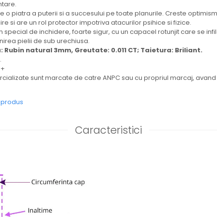
ntare.
 o piatra a puterii si a succesului pe toate planurile. Creste optimismu
re si are un rol protector impotriva atacurilor psihice si fizice.
 special de inchidere, foarte sigur, cu un capacel rotunjit care se infi
nirea pielii de sub urechiusa.
: Rubin natural 3mm, Greutate: 0.011 CT; Taietura: Briliant.
.
0+
alizate sunt marcate de catre ANPC sau cu propriul marcaj, avand titl
e produs
Caracteristici