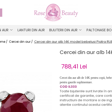
IN AUR
LANTURI DIN AUR
BIJUTERII DIN AUR
PALTONASE BO
Cercei din aur alb 14K model bebelusi Piatra RU
ome /
Cercei din aur /
Cercei din aur alb 1
788,41 Lei
Cercei din aur alb de 14K pentru copii, bebelu
pentru gaurile suplimentare.
COD
IL333
Toate bijuteriile sunt livrate în 
certificat de garantie, care con
instructiuni de montare si de ing
atentie continutul acestui certific