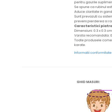
pentru gaurile suplime
Se spune ca rubinul este
Aduce claritate in gandi
Sunt prevazuti cu sistem
preveni pierderea si ra
Caracteristici piatra
Dimensiuni: 0.3 x 0.3 cm
Varsta recomandata: 
Toate produsele comerci
karate.
Informatii conformitat
GHID MASURI: