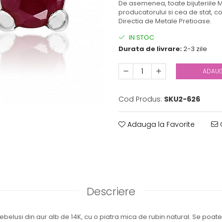
De asemenea, toate bijuteriile M
producatorului si cea de stat, co
Directia de Metale Pretioase.
IN STOC
Durata de livrare:
2-3 zile
ADAUG
Cod Produs:
SKU2-626
Adauga la Favorite
C
Descriere
ebelusi din aur alb de 14K, cu o piatra mica de rubin natural. Se poate u