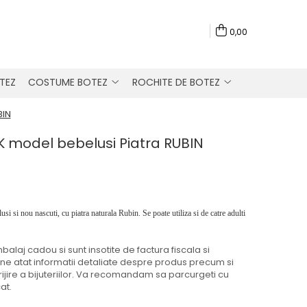
0,00
TEZ
COSTUME BOTEZ
ROCHITE DE BOTEZ
BIN
4K model bebelusi Piatra RUBIN
si si nou nascuti, cu piatra naturala Rubin. Se poate utiliza si de catre adulti
ambalaj cadou si sunt insotite de factura fiscala si
tine atat informatii detaliate despre produs precum si
rijire a bijuteriilor. Va recomandam sa parcurgeti cu
at.