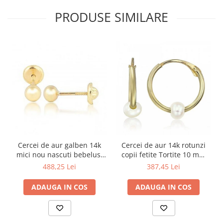
PRODUSE SIMILARE
Cercei de aur galben 14k
Cercei de aur 14k rotunzi
mici nou nascuti bebelusi
copii fetite Tortite 10 mm
Bilute 4mm
perluta
488,25 Lei
387,45 Lei
ADAUGA IN COS
ADAUGA IN COS