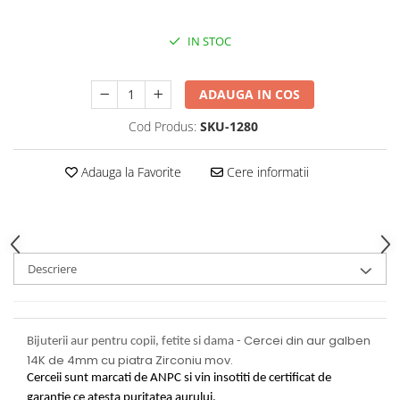
IN STOC
ADAUGA IN COS
Cod Produs:
SKU-1280
Adauga la Favorite
Cere informatii
Descriere
Cercei din aur galben
Bijuterii aur pentru copii, fetite si dama -
14K de 4mm cu piatra
Zirconiu
mov
.
Cerceii sunt marcati de ANPC si vin insotiti de certificat de
garantie ce atesta puritatea aurului.