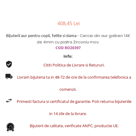
Cercei din aur dama
Cercei de aur lungi cu lant
Cercei din aur tortite
408,45 Lei
Cercei din aur alb
Cercei din aur galben 14K
Bijuterii aur pentru copii, fetite si dama -
Cercei aur cu surub
de 4mm cu piatra Zirconiu mov.
COD RO20397
Info:
Cititi Politica de Livrare si Retururi.
Livram bijuteria ta in 48-72 de ore de la confirmarea telefonica a
comenzii.
Primesti factura si certificatul de garantie. Poti returna bijuteriile
in 14 zile de la livrare.
Bijuterii de calitate, verificate ANPC, productie UE.