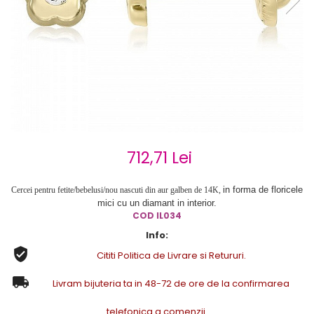
Cercei de aur lungi cu lant
Cercei din aur tortite
Cercei din aur alb
Cercei aur cu surub
712,71 Lei
in forma de floricele
Cercei pentru fetite/bebelusi/nou nascuti din aur galben de 14K,
mici cu un diamant in interior.
COD
IL034
Info:
Cititi Politica de Livrare si Retururi.
Livram bijuteria ta in 48-72 de ore de la confirmarea
telefonica a comenzii.