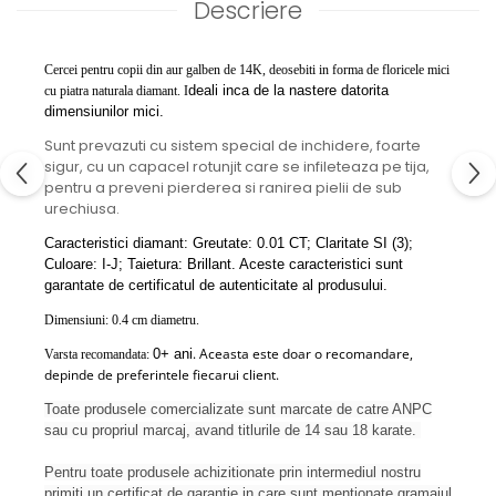
Descriere
Cercei pentru copii din aur galben de 14K, deosebiti in forma de floricele mici
deali inca de la nastere datorita
cu piatra naturala diamant. I
dimensiunilor mici.
Sunt prevazuti cu sistem special de inchidere, foarte
sigur, cu un capacel rotunjit care se infileteaza pe tija,
pentru a preveni pierderea si ranirea pielii de sub
urechiusa.
Caracteristici diamant: Greutate: 0.01 CT; Claritate SI (3);
Culoare: I-J; Taietura: Brillant. Aceste caracteristici sunt
garantate de certificatul de autenticitate al produsului.
Dimensiuni: 0.4 cm diametru.
. Aceasta este doar o recomandare,
0+ ani
Varsta recomandata:
depinde de preferintele fiecarui client.
Toate produsele comercializate sunt marcate de catre ANPC
sau cu propriul marcaj, avand titlurile de 14 sau 18 karate.
Pentru toate produsele achizitionate prin intermediul nostru
primiti un certificat de garantie in care sunt mentionate gramajul