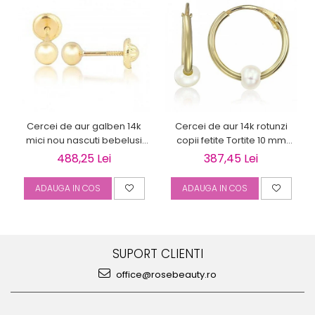
Cercei de aur galben 14k
Cercei de aur 14k rotunzi
mici nou nascuti bebelusi
copii fetite Tortite 10 mm
Bilute 4mm
perluta
488,25 Lei
387,45 Lei
ADAUGA IN COS
ADAUGA IN COS
SUPORT CLIENTI
office@rosebeauty.ro