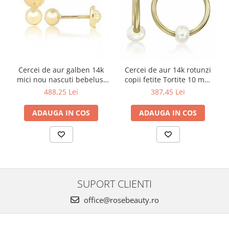
Cercei de aur galben 14k
Cercei de aur 14k rotunzi
mici nou nascuti bebelusi
copii fetite Tortite 10 mm
Bilute 4mm
perluta
488,25 Lei
387,45 Lei
ADAUGA IN COS
ADAUGA IN COS
SUPORT CLIENTI
office@rosebeauty.ro