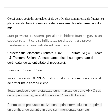
Cercei pentru copii din aur galben si alb de 14K, deosebiti in forma de fluturasi cu
deali inca de la nastere datorita dimensiunilor
piatra naturala diamant. I
mici.
Sunt prevazuti cu sistem special de inchidere, foarte sigur, cu un
capacel rotunjit care se infileteaza pe tija, pentru a preveni
pierderea si ranirea pielii de sub urechiusa.
Caracteristici diamant: Greutate: 0.02 CT; Claritate SI (3); Culoare:
I-J; Taietura: Brillant. Aceste caracteristici sunt garantate de
certificatul de autenticitate al produsului.
Dimensiuni: 0.7 cm x 0.6 cm.
. Aceasta este doar o recomandare, depinde
0+ ani
Varsta recomandata:
de preferintele fiecarui client.
Toate produsele comercializate sunt marcate de catre ANPC sau
cu propriul marcaj, avand titlurile de 14 sau 18 karate.
Pentru toate produsele achizitionate prin intermediul nostru primiti
un certificat de garantie in care sunt mentionate gramajul