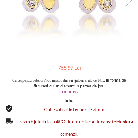
Cercei din aur dama
Cercei de aur lungi cu lant
Cercei din aur tortite
Cercei din aur alb
Cercei aur cu surub
755,97 Lei
in forma de
Cercei pentru bebelusi/nou nascuti din aur galben si alb de 14K,
fluturasi cu un diamant in partea de jos.
COD
IL192
Info:
Cititi Politica de Livrare si Retururi.
Livram bijuteria ta in 48-72 de ore de la confirmarea telefonica a
comenzii.