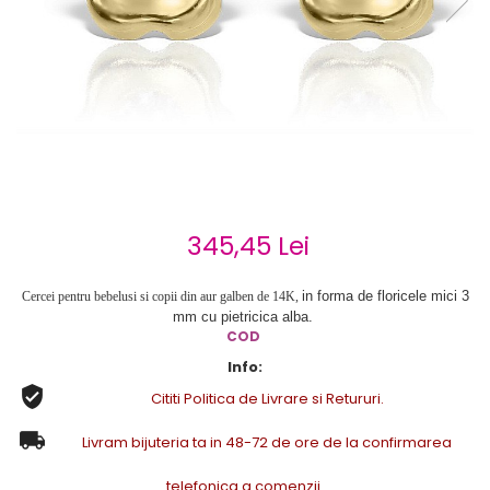
Cercei de aur lungi cu lant
Cercei din aur tortite
Cercei din aur alb
Cercei aur cu surub
345,45 Lei
in forma de floricele mici 3
Cercei pentru bebelusi si copii din aur galben de 14K,
mm cu pietricica alba.
COD
Info:
Cititi Politica de Livrare si Retururi.
Livram bijuteria ta in 48-72 de ore de la confirmarea
telefonica a comenzii.