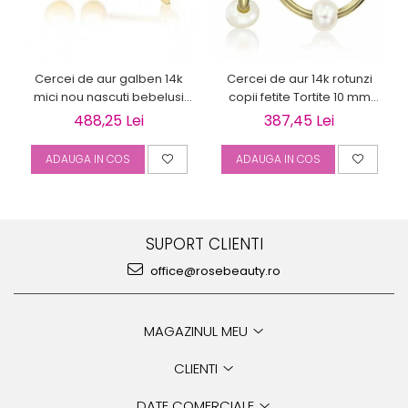
Cercei de aur galben 14k
Cercei de aur 14k rotunzi
mici nou nascuti bebelusi
copii fetite Tortite 10 mm
Bilute 4mm
perluta
488,25 Lei
387,45 Lei
ADAUGA IN COS
ADAUGA IN COS
SUPORT CLIENTI
office@rosebeauty.ro
MAGAZINUL MEU
CLIENTI
DATE COMERCIALE