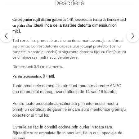
Descriere
Cercei pentru copii din aur galben de 14K, deosebiti in forma de floricele mici
deali inca de la nastere datorita dimensiunilor
cu piatra alba. I
mici.
Toti cerceii cu protectie ureche au doua mari avantaje: confort si
siguranta. Confort datorita capacelului rotunjit protector (ce nu
raneste in spatele urechii) si siguranta datorita tijei cu filet (surub)
ce diminueaza mult riscul de pierdere.
Dimensiuni: 0.3 cm diametru.
.
0+ ani
Varsta recomandata:
Toate produsele comercializate sunt marcate de catre ANPC
sau cu propriul marcaj, avand titlurile de 14 sau 18 karate.
Pentru toate produsele achizitionate prin intermediul nostru
primiti un certificat de garantie in care sunt mentionate gramajul
obiectelor si tiltul lor.
Livrarile se fac in conditii optime prin curier in toata tara.
Bijuteriile sunt ambalate fie in saculeti, fie in cutii speciale de
bijuterii.