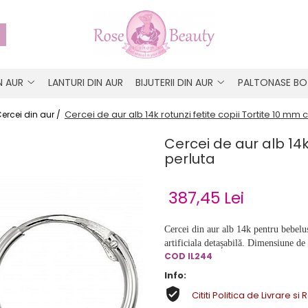
IN AUR
LANTURI DIN AUR
BIJUTERII DIN AUR
PALTONASE BO
Cercei de aur alb 14k rotunzi fetite copii Tortite 10 mm 
ercei din aur /
Cercei de aur alb 14k
perluta
387,45 Lei
Cercei din aur alb 14k pentru bebelusi
artificiala detașabilă. Dimensiune d
COD IL244
Info:
Cititi Politica de Livrare si 