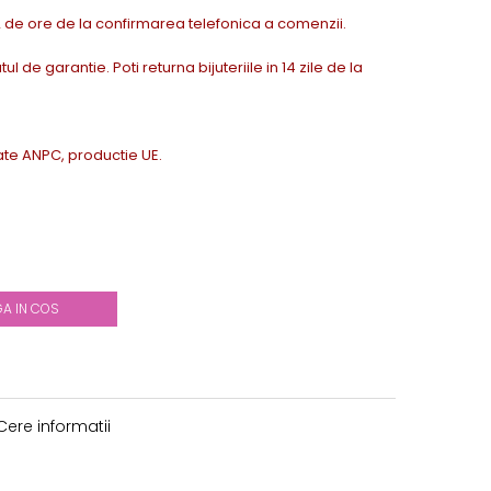
72 de ore de la confirmarea telefonica a comenzii.
tul de garantie. Poti returna bijuteriile in 14 zile de la
icate ANPC, productie UE.
A IN COS
ere informatii