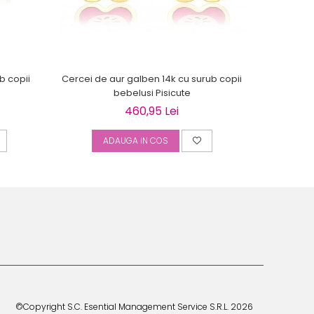
b copii
Cercei de aur galben 14k cu surub copii
Cercei de 
bebelusi Pisicute
copi
460,95 Lei
ADAUGA IN COS
A
©Copyright S.C. Esential Management Service S.R.L. 2026