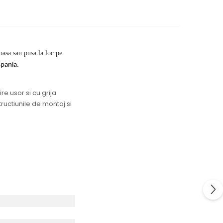
coasa sau pusa la loc pe
pania.
re usor si cu grija
tructiunile de montaj si