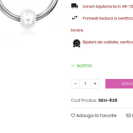
Livram bijuteria ta in 48-
Primesti factura si certifica
livrare.
Bijuterii de calitate, verif
IN STOC
ADAUG
Cod Produs:
SKU-826
Adauga la Favorite
C