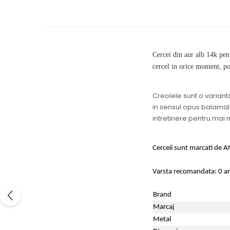
Cercei din aur alb 14k pentr
cercel in orice moment, po
Creolele sunt o varianta
in sensul opus balamalei
intretinere pentru mai m
Cerceii sunt marcati de AN
Varsta recomandata: 0 a
Brand
Marcaj
Metal