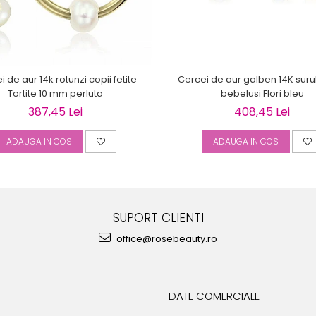
 de aur 14k rotunzi copii fetite
Cercei de aur galben 14K suru
Tortite 10 mm perluta
bebelusi Flori bleu
387,45 Lei
408,45 Lei
ADAUGA IN COS
ADAUGA IN COS
SUPORT CLIENTI
office@rosebeauty.ro
DATE COMERCIALE