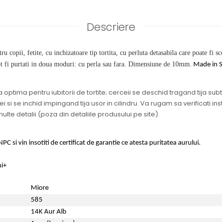
Descriere
u copii, fetite, cu inchizatoare tip tortita, cu perluta detasabila care poate fi s
t fi purtati in doua moduri: cu perla sau fara. Dimensiune de 10mm.
Made in S
 optima pentru iubitorii de tortite; cerceii se deschid tragand tija subti
 si se inchid impingand tija usor in cilindru. Va rugam sa verificati ins
ulte detalii (poza din detaliile produsului pe site).
PC si vin insotiti de certificat de garantie ce atesta puritatea aurului.
ni+
Miore
585
14K Aur Alb