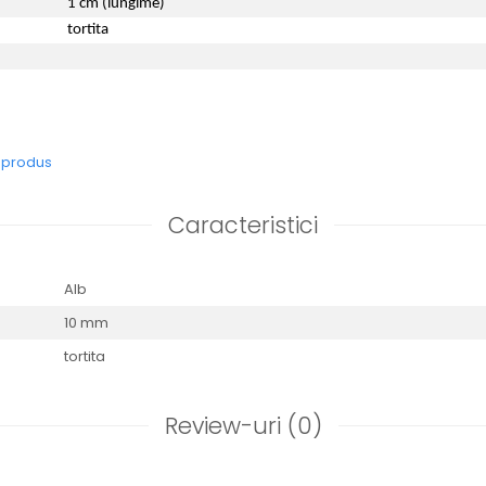
1 cm (lungime)
tortita
e produs
Caracteristici
Alb
10 mm
tortita
Review-uri
(0)