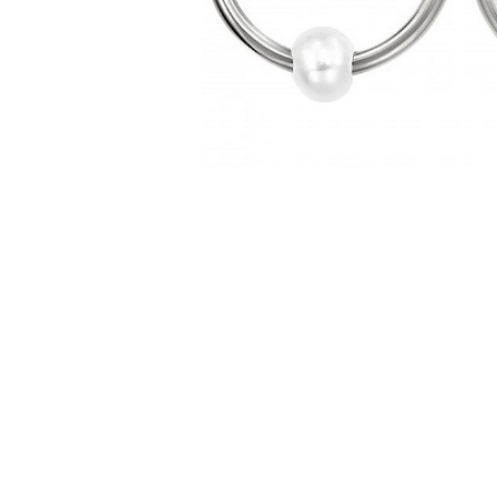
Cercei de aur lungi cu lant
Cercei din aur tortite
Cercei din aur alb
Cercei aur cu surub