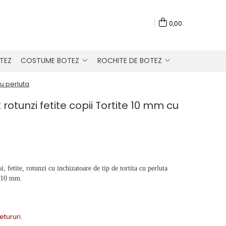
0,00
TEZ
COSTUME BOTEZ
ROCHITE DE BOTEZ
cu perluta
 rotunzi fetite copii Tortite 10 mm cu
, fetite, rotunzi cu inchizatoare de tip de tortita cu perluta
e 10 mm.
Retururi.