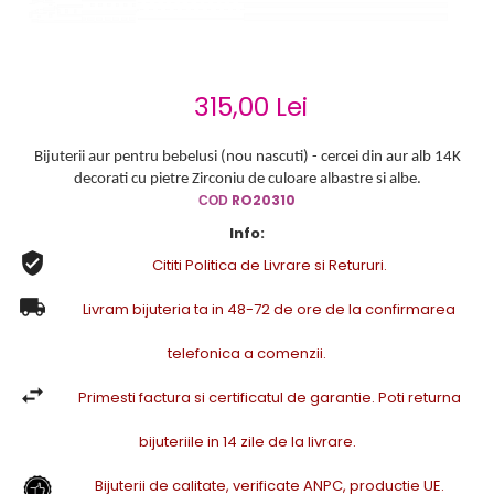
Cercei de aur lungi cu lant
Cercei din aur tortite
Cercei din aur alb
Cercei aur cu surub
315,00 Lei
Bijuterii aur pentru bebelusi (nou nascuti) - cercei din aur alb 14K
decorati cu pietre Zirconiu de culoare albastre si albe.
RO20310
COD
Info:
Cititi Politica de Livrare si Retururi.
Livram bijuteria ta in 48-72 de ore de la confirmarea
telefonica a comenzii.
Primesti factura si certificatul de garantie. Poti returna
bijuteriile in 14 zile de la livrare.
Bijuterii de calitate, verificate ANPC, productie UE.