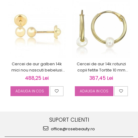
Cercei de aur galben 14k
Cercei de aur 14k rotunzi
mici nou nascuti bebelusi
copii fetite Tortite 10 mm
Bilute 4mm
perluta
488,25 Lei
387,45 Lei
ADAUGA IN COS
ADAUGA IN COS
SUPORT CLIENTI
office@rosebeauty.ro