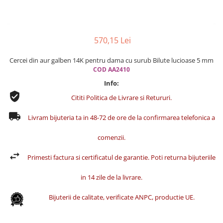
Cercei din aur dama
Cercei de aur lungi cu lant
Cercei din aur tortite
570,15 Lei
Cercei din aur alb
Cercei din aur galben 14K pentru dama cu surub Bilute lucioase 5 mm
Cercei aur cu surub
COD AA2410
Info:
Cititi Politica de Livrare si Retururi.
Livram bijuteria ta in 48-72 de ore de la confirmarea telefonica a
comenzii.
Primesti factura si certificatul de garantie. Poti returna bijuteriile
in 14 zile de la livrare.
Bijuterii de calitate, verificate ANPC, productie UE.