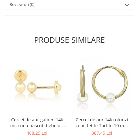
Review-uri
(0)
PRODUSE SIMILARE
Cercei de aur galben 14k
Cercei de aur 14k rotunzi
mici nou nascuti bebelusi
copii fetite Tortite 10 mm
Bilute 4mm
perluta
488,25 Lei
387,45 Lei