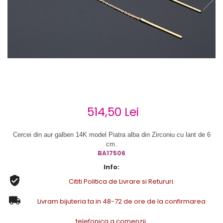
Cercei de aur lungi cu lant
Cercei din aur tortite
Cercei din aur alb
Cercei aur cu surub
514,50 Lei
Cercei din aur galben 14K model
Piatra alba din Zirconiu cu lant de 6
cm.
BA17506
Info:
Cititi Politica de Livrare si Retururi.
Livram bijuteria ta in 48-72 de ore de la confirmarea
telefonica a comenzii.