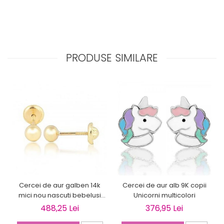
PRODUSE SIMILARE
Cercei de aur galben 14k
Cercei de aur alb 9K copii
mici nou nascuti bebelusi
Unicorni multicolori
Bilute 4mm
488,25 Lei
376,95 Lei