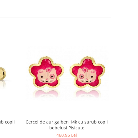
b copii
Cercei de aur galben 14k cu surub copii
Cercei de a
bebelusi Pisicute
copi
460,95 Lei