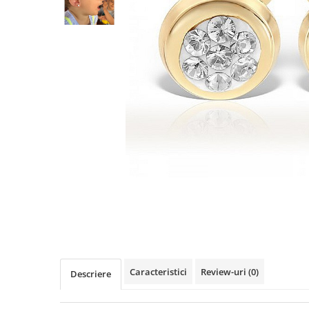
Cercei din aur dama
Cercei de aur lungi cu lant
Cercei din aur tortite
Cercei din aur alb
Cercei aur cu surub
Caracteristici
Review-uri
(0)
Descriere