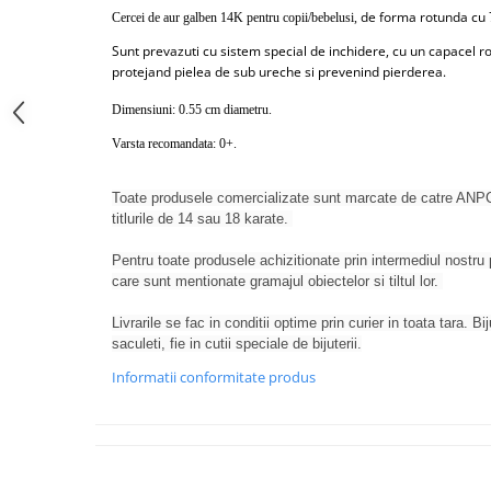
de forma rotunda cu 7
Cercei de aur galben 14K pentru copii/bebelusi,
Sunt prevazuti cu sistem special de inchidere, cu un capacel ro
protejand pielea de sub ureche si prevenind pierderea.
Dimensiuni: 0.55 cm diametru.
Varsta recomandata: 0+.
Toate produsele comercializate sunt marcate de catre ANPC
titlurile de 14 sau 18 karate.
Pentru toate produsele achizitionate prin intermediul nostru p
care sunt mentionate gramajul obiectelor si tiltul lor.
Livrarile se fac in conditii optime prin curier in toata tara. Bi
saculeti, fie in cutii speciale de bijuterii.
Informatii conformitate produs