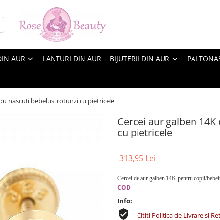
DIN AUR
LANTURI DIN AUR
BIJUTERII DIN AUR
PALTONA
u nascuti bebelusi rotunzi cu pietricele
Cercei aur galben 14K 
cu pietricele
313,95 Lei
Cercei de aur galben 14K pentru copii/bebel
COD
Info:
Cititi Politica de Livrare si Re