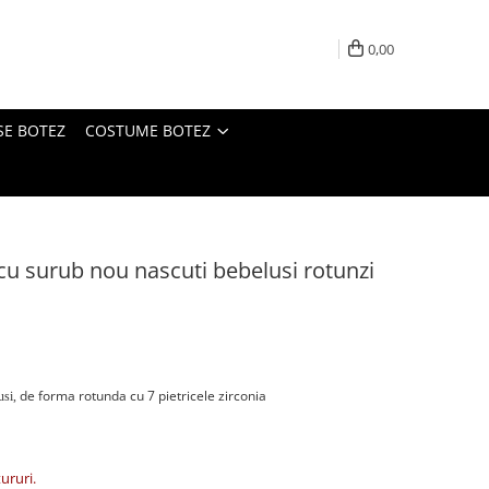
0,00
SE BOTEZ
COSTUME BOTEZ
cu surub nou nascuti bebelusi rotunzi
de forma rotunda cu 7 pietricele zirconia
usi,
tururi.