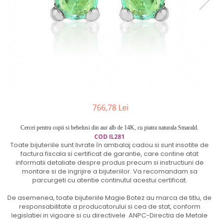
Cercei din aur dama
Cercei de aur lungi cu lant
Cercei din aur tortite
Cercei din aur alb
Cercei aur cu surub
766,78 Lei
Cercei pentru copii si bebelusi din aur alb de 14K, cu piatra naturala Smarald.
COD
IL281
Toate bijuteriile sunt livrate în ambalaj cadou si sunt insotite de
factura fiscala si certificat de garantie, care contine atat
informatii detaliate despre produs precum si instructiuni de
montare si de ingrijire a bijuteriilor. Va recomandam sa
parcurgeti cu atentie continutul acestui certificat.
De asemenea, toate bijuteriile Magie Botez au marca de titlu, de
responsabilitate a producatorului si cea de stat, conform
legislatiei in vigoare si cu directivele ANPC-Directia de Metale