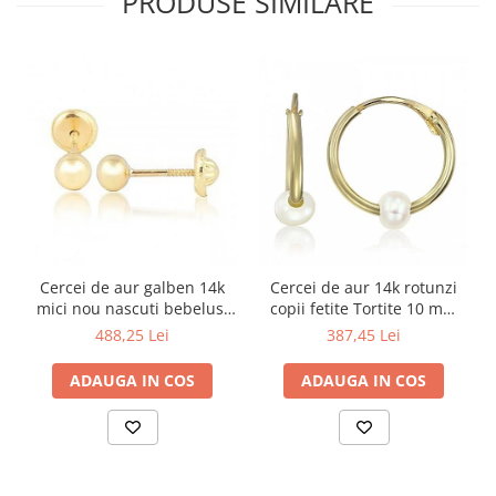
PRODUSE SIMILARE
Cercei de aur galben 14k
Cercei de aur 14k rotunzi
mici nou nascuti bebelusi
copii fetite Tortite 10 mm
Bilute 4mm
perluta
488,25 Lei
387,45 Lei
ADAUGA IN COS
ADAUGA IN COS