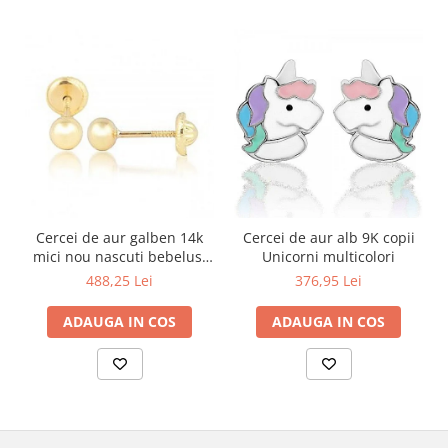
Cercei de aur galben 14k
Cercei de aur alb 9K copii
mici nou nascuti bebelusi
Unicorni multicolori
Bilute 4mm
488,25 Lei
376,95 Lei
ADAUGA IN COS
ADAUGA IN COS