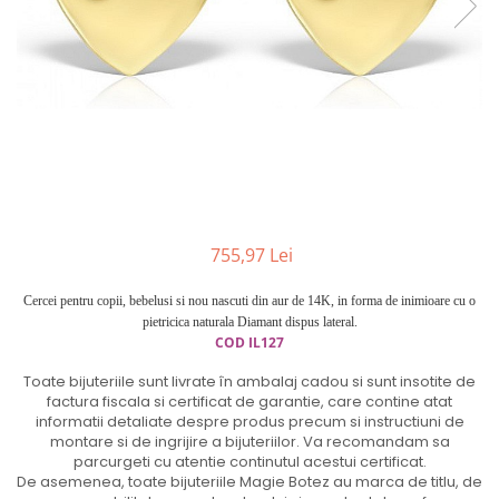
Cercei din aur dama
Cercei de aur lungi cu lant
Cercei din aur tortite
Cercei din aur alb
Cercei aur cu surub
755,97 Lei
Cercei pentru copii, bebelusi si nou nascuti din aur de 14K, in forma de inimioare cu o
pietricica naturala Diamant dispus lateral.
COD IL127
Toate bijuteriile sunt livrate în ambalaj cadou si sunt insotite de
factura fiscala si certificat de garantie, care contine atat
informatii detaliate despre produs precum si instructiuni de
montare si de ingrijire a bijuteriilor. Va recomandam sa
parcurgeti cu atentie continutul acestui certificat.
De asemenea, toate bijuteriile Magie Botez au marca de titlu, de