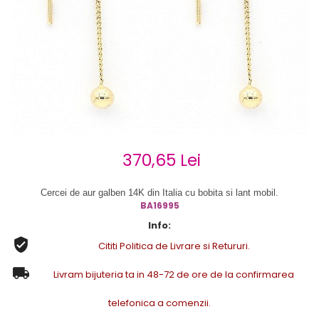
Cercei de aur lungi cu lant
Cercei din aur tortite
Cercei din aur alb
Cercei aur cu surub
370,65 Lei
Cercei de aur galben 14K din Italia cu
bobita
si lant mobil.
BA16995
Info:
Cititi Politica de Livrare si Retururi.
Livram bijuteria ta in 48-72 de ore de la confirmarea
telefonica a comenzii.