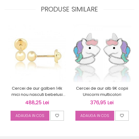
PRODUSE SIMILARE
Cercei de aur galben 14k
Cercei de aur alb 9K copii
mici nou nascuti bebelusi
Unicorni multicolori
Bilute 4mm
488,25 Lei
376,95 Lei
ADAUGA IN COS
ADAUGA IN COS