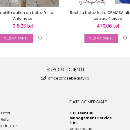
rochita palton de botez fetite,
Rochita botez fetite CRAIASA al
Antoinette
turban, 4 piese
918,23 Lei
479,06 Lei
VEZI VARIANTE
VEZI VARIANTE
SUPORT CLIENTI
office@rosebeauty.ro
DATE COMERCIALE
 Plata
S.C. Esential
Management Service
e Retur
S.R.L.
Produselor
J40/243/2011