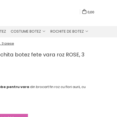
0,00
TEZ
COSTUME BOTEZ
ROCHITE DE BOTEZ
, 3 piese
chita botez fete vara roz ROSE, 3
bebe pentru vara
din brocart fin roz cu flori aurii, cu