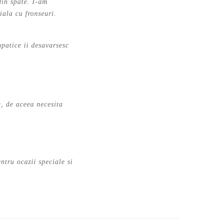
din spate. I-am
iala cu fronseuri.
mpatice ii desavarsesc
, de aceea necesita
ntru ocazii speciale si