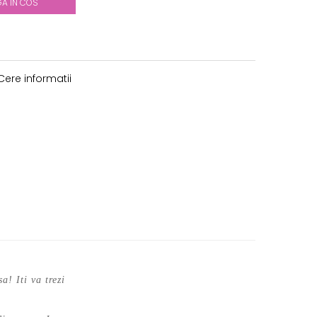
A IN COS
ere informatii
a! Iti va trezi