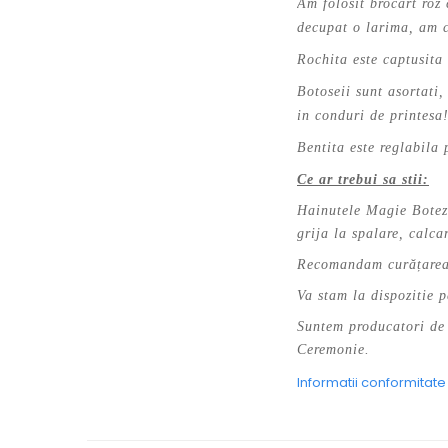
Am folosit brocart roz 
decupat o larima, am cr
Rochita este captusit
Botoseii sunt asortati,
in conduri de printesa!
Bentita este reglabila 
Ce ar trebui sa stii:
Hainutele Magie Botez 
grija la spalare, calcar
Recomandam curățarea 
Va stam la dispozitie p
Suntem producatori de 
Ceremonie.
Informatii conformitat