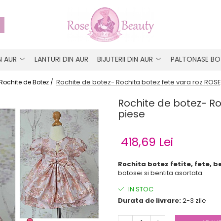
IN AUR
LANTURI DIN AUR
BIJUTERII DIN AUR
PALTONASE BO
Rochite de botez- Rochita botez fete vara roz ROSE
Rochite de Botez /
Rochite de botez- Ro
piese
418,69 Lei
Rochita botez fetite, fete, 
botosei si bentita asortata.
IN STOC
Durata de livrare:
2-3 zile