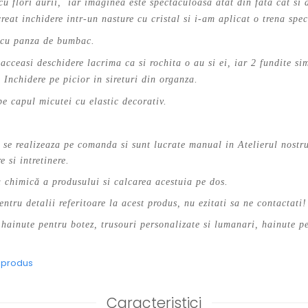
cu flori aurii, iar imaginea este spectaculoasa atat din fata cat si 
eat inchidere intr-un nasture cu cristal si i-am aplicat o trena spec
a cu panza de bumbac.
 acceasi deschidere lacrima ca si rochita o au si ei, iar 2 fundite si
 Inchidere pe picior in sireturi din organza.
pe capul micutei cu elastic decorativ.
se realizeaza pe comanda si sunt lucrate manual in Atelierul nostru
e si intretinere.
chimică a produsului si calcarea acestuia pe dos.
entru detalii referitoare la acest produs, nu ezitati sa ne contactati!
hainute pentru botez, trusouri personalizate si lumanari, hainute pe
e produs
Caracteristici