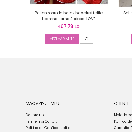
Palton rosu de botez bebelusi fetite
Set 
toamna-iarna 3 piese, LOVE
467,78 Lei
VEZI VARIANTE
MAGAZINUL MEU
CLIENTI
Despre noi
Metode de
Termeni si Conditii
Politica d
Politica de Confidentialitate
Garantia 