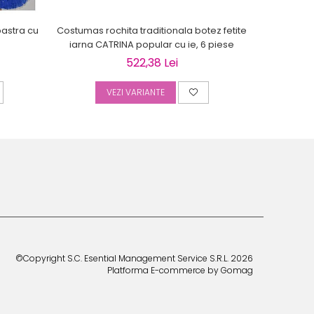
bastra cu
Costumas rochita traditionala botez fetite
Palton alb-
iarna CATRINA popular cu ie, 6 piese
BEIGE Toa
522,38 Lei
VEZI VARIANTE
©Copyright S.C. Esential Management Service S.R.L. 2026
Platforma E-commerce by Gomag