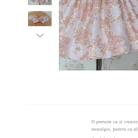
Cercei de aur lungi cu lant
Cercei din aur tortite
Cercei din aur alb
Cercei aur cu surub
O pretuim ca si creatie
nostalgie, pentru ca a