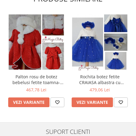
Palton rosu de botez
Rochita botez fetite
bebelusi fetite toamna-
CRAIASA albastra cu
iarna 3 piese, LOVE
turban, 4 piese
467,78 Lei
479,06 Lei
VEZI VARIANTE
VEZI VARIANTE
SUPORT CLIENTI