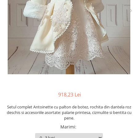
Cercei din aur dama
Cercei de aur lungi cu lant
Cercei din aur tortite
Cercei din aur alb
Cercei aur cu surub
918,23 Lei
Setul complet Antoinette cu palton de botez, rochita din dantela roz
deschis si accesoriile asortate: palarie printesa, cizmulite si bentita cu
pene.
Marimi
: