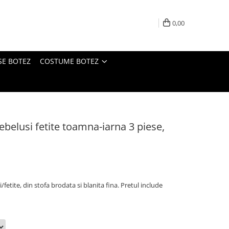
0,00
SE BOTEZ
COSTUME BOTEZ
ebelusi fetite toamna-iarna 3 piese,
fetite, din stofa brodata si blanita fina. Pretul include