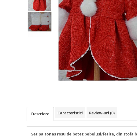
Cercei din aur dama
Cercei de aur lungi cu lant
Cercei din aur tortite
Cercei din aur alb
Cercei aur cu surub
Caracteristici
Review-uri
(0)
Descriere
Set paltonas rosu de botez bebelusi/fetite, din stofa b