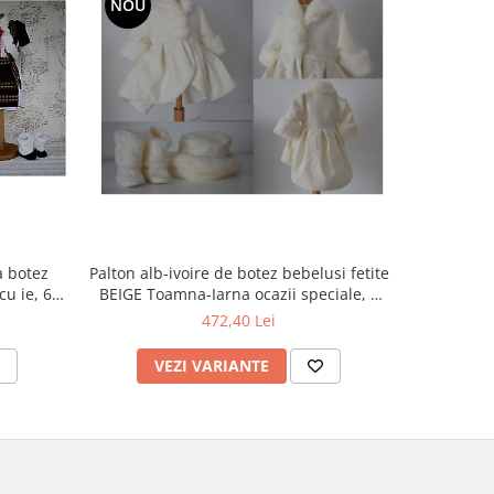
NOU
a botez
Costum bo
Palton alb-ivoire de botez bebelusi fetite
BEIGE Toamna-Iarna ocazii speciale, 3
piese
472,40 Lei
V
VEZI VARIANTE