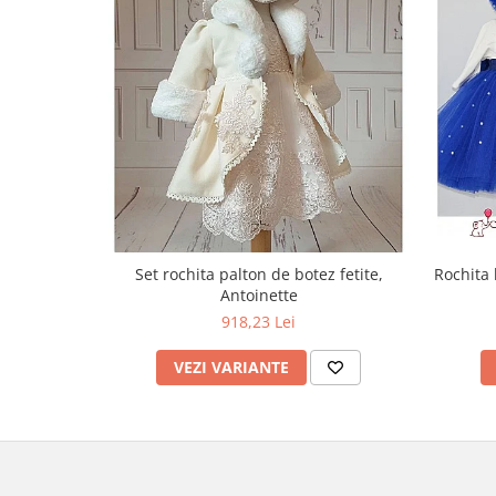
Rochita 
Set rochita palton de botez fetite,
Antoinette
918,23 Lei
VEZI VARIANTE