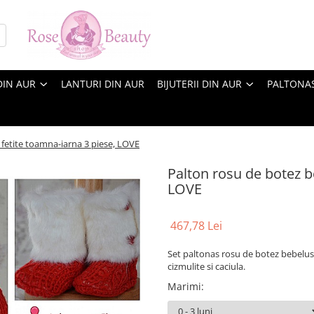
DIN AUR
LANTURI DIN AUR
BIJUTERII DIN AUR
PALTONA
 fetite toamna-iarna 3 piese, LOVE
Palton rosu de botez b
LOVE
467,78 Lei
Set paltonas rosu de botez bebelusi/
cizmulite si caciula.
Marimi
: