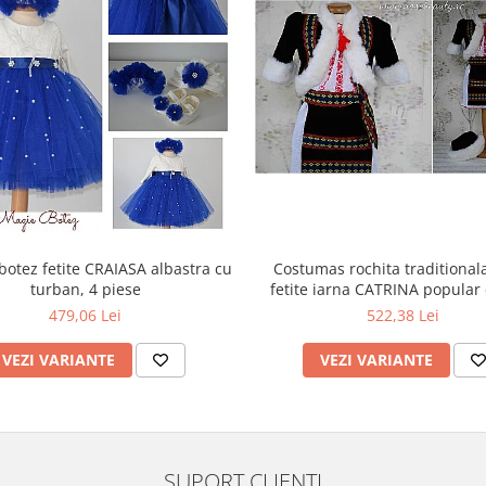
botez fetite CRAIASA albastra cu
Costumas rochita traditional
turban, 4 piese
fetite iarna CATRINA popular cu ie, 6
piese
479,06 Lei
522,38 Lei
VEZI VARIANTE
VEZI VARIANTE
SUPORT CLIENTI