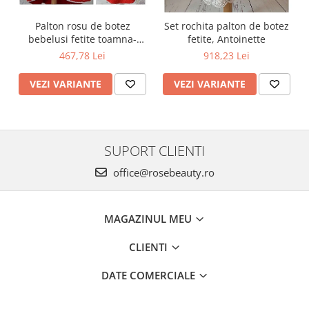
Palton rosu de botez
Set rochita palton de botez
bebelusi fetite toamna-
fetite, Antoinette
iarna 3 piese, LOVE
467,78 Lei
918,23 Lei
VEZI VARIANTE
VEZI VARIANTE
SUPORT CLIENTI
office@rosebeauty.ro
MAGAZINUL MEU
CLIENTI
DATE COMERCIALE