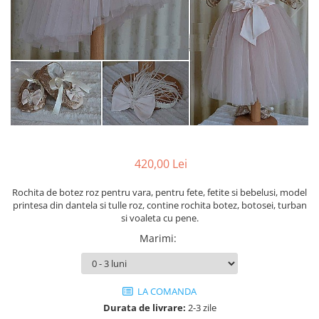
Cercei din aur dama
Cercei de aur lungi cu lant
Cercei din aur tortite
Cercei din aur alb
Cercei aur cu surub
420,00 Lei
Rochita de botez roz pentru vara, pentru fete, fetite si bebelusi, model
printesa din dantela si tulle roz, contine rochita botez, botosei, turban
si voaleta cu pene.
Marimi
:
LA COMANDA
Durata de livrare:
2-3 zile