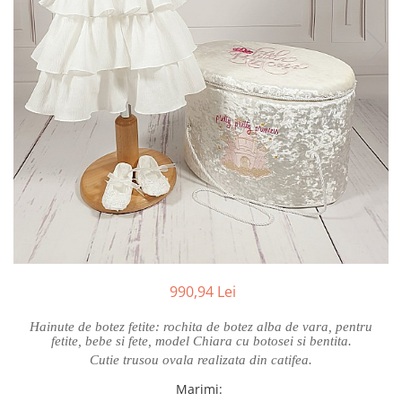
Cercei din aur dama
Cercei de aur lungi cu lant
Cercei din aur tortite
Cercei din aur alb
Cercei aur cu surub
990,94 Lei
Hainute de botez fetite: rochita de botez alba de vara, pentru
fetite, bebe si fete, model Chiara cu botosei si bentita.
Cutie trusou ovala realizata din catifea.
Marimi
: