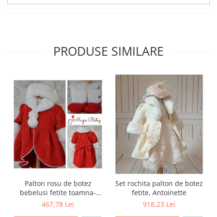
PRODUSE SIMILARE
Palton rosu de botez
Set rochita palton de botez
bebelusi fetite toamna-
fetite, Antoinette
iarna 3 piese, LOVE
467,78 Lei
918,23 Lei