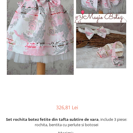
Cercei din aur dama
Cercei de aur lungi cu lant
Cercei din aur tortite
Cercei din aur alb
Cercei aur cu surub
326,81 Lei
Set rochita botez fetite din tafta subtire de vara
, include 3 piese:
rochita, bentita cu perlute si botosei