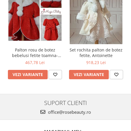
Palton rosu de botez
Set rochita palton de botez
bebelusi fetite toamna-
fetite, Antoinette
iarna 3 piese, LOVE
467,78 Lei
918,23 Lei
VEZI VARIANTE
VEZI VARIANTE
SUPORT CLIENTI
office@rosebeauty.ro