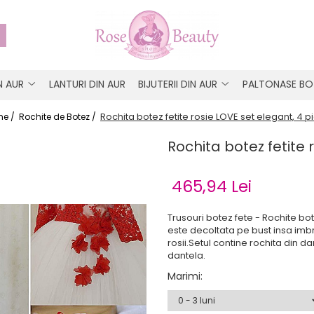
IN AUR
LANTURI DIN AUR
BIJUTERII DIN AUR
PALTONASE BO
Rochita botez fetite rosie LOVE set elegant, 4 p
e /
Rochite de Botez /
Rochita botez fetite 
465,94 Lei
Trusouri botez fete - Rochite bo
este decoltata pe bust insa imbrac
rosii.Setul contine rochita din dan
dantela.
Marimi
: