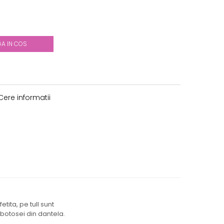
A IN COS
ere informatii
tita, pe tull sunt
i botosei din dantela.