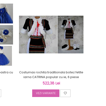
NOU
bastra cu
Costumas rochita traditionala botez fetite
Palton alb-
iarna CATRINA popular cu ie, 6 piese
BEIGE Toa
522,38 Lei
VEZI VARIANTE