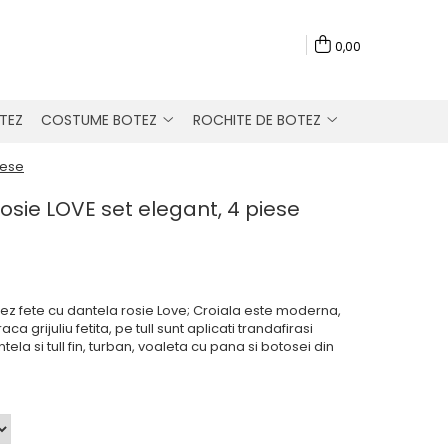
0,00
TEZ
COSTUME BOTEZ
ROCHITE DE BOTEZ
iese
rosie LOVE set elegant, 4 piese
tez fete cu dantela rosie Love; Croiala este moderna,
a grijuliu fetita, pe tull sunt aplicati trandafirasi
tela si tull fin, turban, voaleta cu pana si botosei din