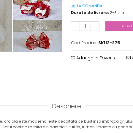
LA COMANDA
Durata de livrare:
2-3 zile
ADAUG
Cod Produs:
SKU2-275
Adauga la Favorite
C
Descriere
e; croiala este moderna, este decoltata pe bust insa imbraca grijuliu fe
ii.Setul contine rochita din dantela si tull fin, turban, voaleta cu pana s