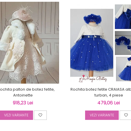
rochita palton de botez fetite,
Rochita botez fetite CRAIASA al
Antoinette
turban, 4 piese
918,23 Lei
479,06 Lei
VEZI VARIANTE
VEZI VARIANTE