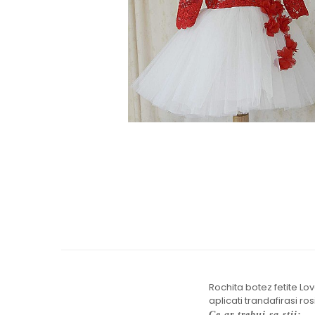
Cercei de aur lungi cu lant
Cercei din aur tortite
Cercei din aur alb
Cercei aur cu surub
Rochita botez fetite Lov
aplicati trandafirasi ros
Ce ar trebui sa stii: