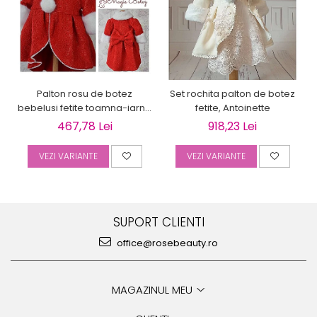
Palton rosu de botez
Set rochita palton de botez
bebelusi fetite toamna-iarna
fetite, Antoinette
3 piese, LOVE
467,78 Lei
918,23 Lei
VEZI VARIANTE
VEZI VARIANTE
SUPORT CLIENTI
office@rosebeauty.ro
MAGAZINUL MEU