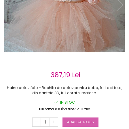
Cercei de aur lungi cu lant
Cercei din aur tortite
Cercei din aur alb
Cercei aur cu surub
387,19 Lei
Haine botez fete - Rochita de botez pentru bebe, fetite si fete,
din dantela 3D, tull corai si matase.
IN STOC
Durata de livrare:
2-3 zile
ADAUGA IN COS