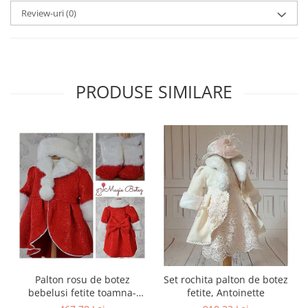
Review-uri
(0)
PRODUSE SIMILARE
Palton rosu de botez
Set rochita palton de botez
bebelusi fetite toamna-
fetite, Antoinette
iarna 3 piese, LOVE