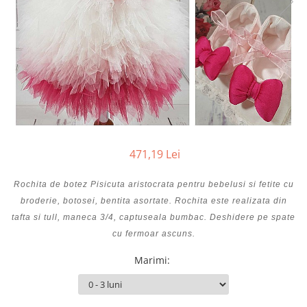
Cercei din aur dama
Cercei de aur lungi cu lant
Cercei din aur tortite
Cercei din aur alb
Cercei aur cu surub
471,19 Lei
Rochita de botez Pisicuta aristocrata pentru bebelusi si fetite cu
broderie, botosei, bentita asortate. Rochita este realizata din
tafta si tull, maneca 3/4, captuseala bumbac. Deshidere pe spate
cu fermoar ascuns.
Marimi
: