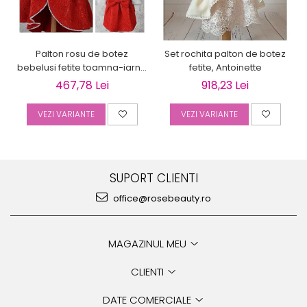
Palton rosu de botez
Set rochita palton de botez
bebelusi fetite toamna-iarna
fetite, Antoinette
3 piese, LOVE
467,78 Lei
918,23 Lei
VEZI VARIANTE
VEZI VARIANTE
SUPORT CLIENTI
office@rosebeauty.ro
MAGAZINUL MEU
CLIENTI
DATE COMERCIALE