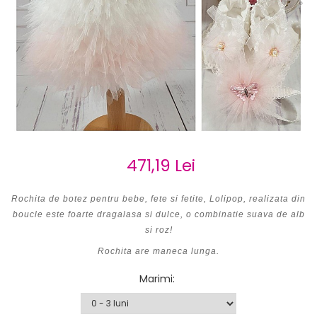
Cercei de aur lungi cu lant
Cercei din aur tortite
Cercei din aur alb
Cercei aur cu surub
471,19 Lei
Rochita de botez pentru bebe, fete si fetite, Lolipop, realizata din
boucle este foarte dragalasa si dulce, o combinatie suava de alb
si roz!
Rochita are maneca lunga.
Marimi
: