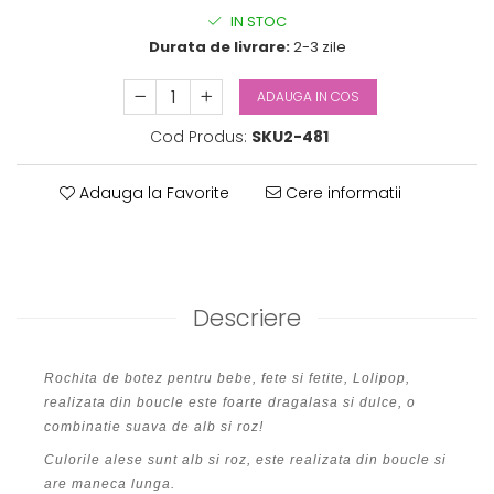
IN STOC
Durata de livrare:
2-3 zile
ADAUGA IN COS
Cod Produs:
SKU2-481
Adauga la Favorite
Cere informatii
Descriere
Rochita de botez pentru bebe, fete si fetite, Lolipop,
realizata din boucle este foarte dragalasa si dulce, o
combinatie suava de alb si roz!
Culorile alese sunt alb si roz, este realizata din boucle si
are maneca lunga.