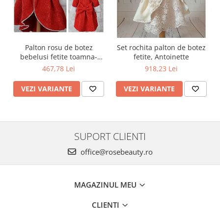
Palton rosu de botez
Set rochita palton de botez
bebelusi fetite toamna-
fetite, Antoinette
iarna 3 piese, LOVE
467,78 Lei
918,23 Lei
VEZI VARIANTE
VEZI VARIANTE
SUPORT CLIENTI
office@rosebeauty.ro
MAGAZINUL MEU
CLIENTI