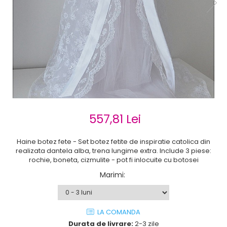
Cercei de aur lungi cu lant
Cercei din aur tortite
Cercei din aur alb
Cercei aur cu surub
557,81 Lei
Haine botez fete - Set botez fetite de inspiratie catolica din
realizata dantela alba, trena lungime extra. Include 3 piese:
rochie, boneta, cizmulite - pot fi inlocuite cu botosei
Marimi
:
LA COMANDA
Durata de livrare:
2-3 zile