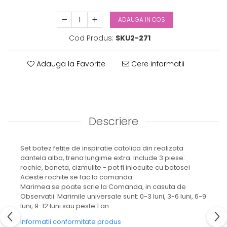
ADAUGA IN COS
Cod Produs:
SKU2-271
Adauga la Favorite
Cere informatii
Descriere
Set botez fetite de inspiratie catolica din realizata
dantela alba, trena lungime extra. Include 3 piese:
rochie, boneta, cizmulite - pot fi inlocuite cu botosei
Aceste rochite se fac la comanda.
Marimea se poate scrie la Comanda, in casuta de
Observatii. Marimile universale sunt: 0-3 luni, 3-6 luni, 6-9
luni, 9-12 luni sau peste 1 an.
Informatii conformitate produs