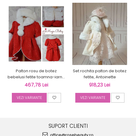
Palton rosu de botez
Set rochita palton de botez
bebelusi fetite toamna-iarna
fetite, Antoinette
3 piese, LOVE
467,78 Lei
918,23 Lei
VEZI VARIANTE
VEZI VARIANTE
SUPORT CLIENTI
office@rosebeauty.ro