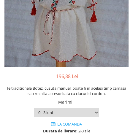
Cercei din aur dama
Cercei de aur lungi cu lant
Cercei din aur tortite
Cercei din aur alb
Cercei aur cu surub
196,88 Lei
Ie traditionala Botez, cusuta manual, poate fi in acelasi timp camasa
sau rochita-accesorizata cu ciucuri si cordon.
Marimi
:
LA COMANDA
Durata de livrare:
2-3 zile