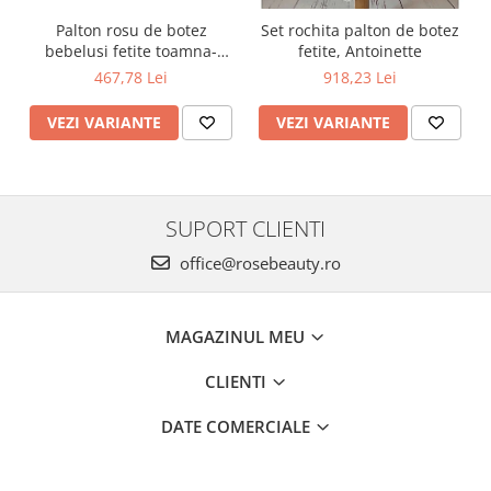
Palton rosu de botez
Set rochita palton de botez
bebelusi fetite toamna-
fetite, Antoinette
iarna 3 piese, LOVE
467,78 Lei
918,23 Lei
VEZI VARIANTE
VEZI VARIANTE
SUPORT CLIENTI
office@rosebeauty.ro
MAGAZINUL MEU
CLIENTI
DATE COMERCIALE