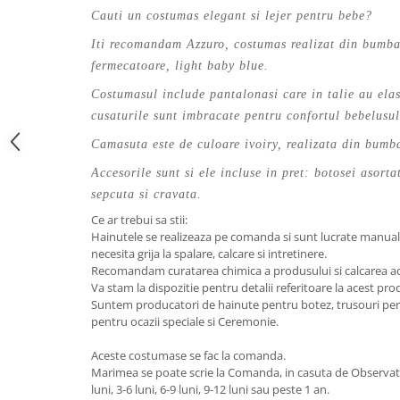
Cauti un costumas elegant si lejer pentru bebe?
Iti recomandam Azzuro, costumas realizat din bumba
fermecatoare, light baby blue.
Costumasul include pantalonasi care in talie au elast
cusaturile sunt imbracate pentru confortul bebelusul
Camasuta este de culoare ivoiry, realizata din bumbac
Accesorile sunt si ele incluse in pret: botosei asorta
sepcuta si cravata.
Ce ar trebui sa stii:
Hainutele se realizeaza pe comanda si sunt lucrate manual 
necesita grija la spalare, calcare si intretinere.
Recomandam curatarea chimica a produsului si calcarea ac
Va stam la dispozitie pentru detalii referitoare la acest prod
Suntem producatori de hainute pentru botez, trusouri pers
pentru ocazii speciale si Ceremonie.
Aceste costumase se fac la comanda.
Marimea se poate scrie la Comanda, in casuta de Observatii
luni, 3-6 luni, 6-9 luni, 9-12 luni sau peste 1 an.