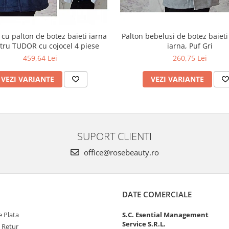
cu palton de botez baieti iarna
Palton bebelusi de botez baiet
tru TUDOR cu cojocel 4 piese
iarna, Puf Gri
459,64 Lei
260,75 Lei
VEZI VARIANTE
VEZI VARIANTE
SUPORT CLIENTI
office@rosebeauty.ro
DATE COMERCIALE
 Plata
S.C. Esential Management
Service S.R.L.
e Retur