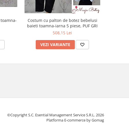
i toamna-
Costum cu palton de botez bebelusi
Paltona
baieti toamna-iarna 5 piese, PUF GRI
toamn
508,15 Lei
VEZI VARIANTE
V
©Copyright S.C. Esential Management Service S.R.L. 2026
Platforma E-commerce by Gomag