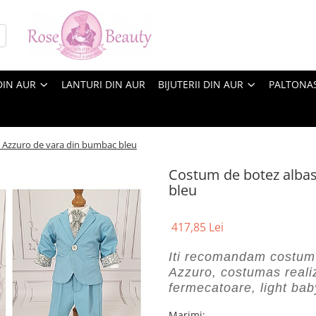
DIN AUR
LANTURI DIN AUR
BIJUTERII DIN AUR
PALTONA
i Azzuro de vara din bumbac bleu
Costum de botez albas
bleu
417,85 Lei
Iti recomandam costum 
Azzuro, costumas realiz
fermecatoare, light bab
Marimi
: