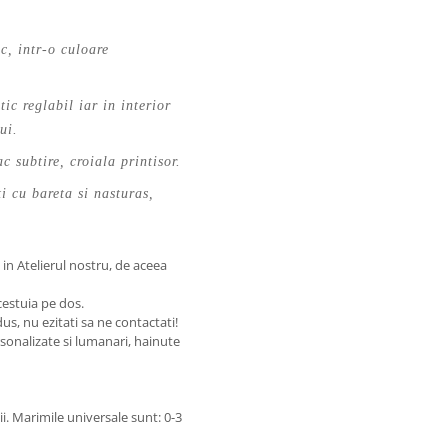
c, intr-o culoare
ic reglabil iar in interior
ui.
 subtire, croiala printisor.
ti cu bareta si nasturas,
in Atelierul nostru, de aceea
estuia pe dos.
us, nu ezitati sa ne contactati!
onalizate si lumanari, hainute
. Marimile universale sunt: 0-3