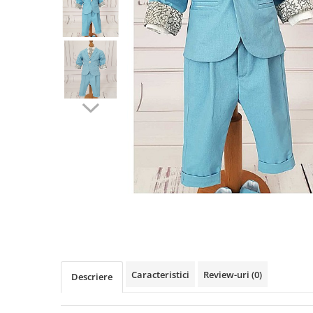
Cercei din aur dama
Cercei de aur lungi cu lant
Cercei din aur tortite
Cercei din aur alb
Cercei aur cu surub
Caracteristici
Review-uri
(0)
Descriere