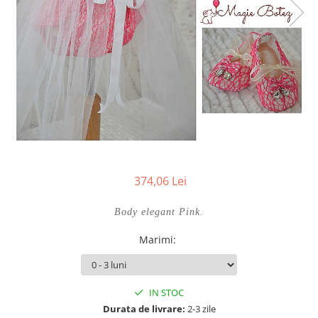
Cercei din aur dama
Cercei de aur lungi cu lant
Cercei din aur tortite
Cercei din aur alb
Cercei aur cu surub
374,06 Lei
Body elegant Pink.
Marimi
:
IN STOC
Durata de livrare:
2-3 zile