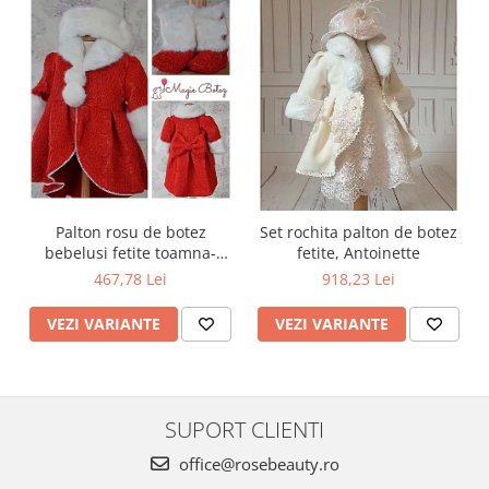
Palton rosu de botez
Set rochita palton de botez
bebelusi fetite toamna-
fetite, Antoinette
iarna 3 piese, LOVE
467,78 Lei
918,23 Lei
VEZI VARIANTE
VEZI VARIANTE
SUPORT CLIENTI
office@rosebeauty.ro