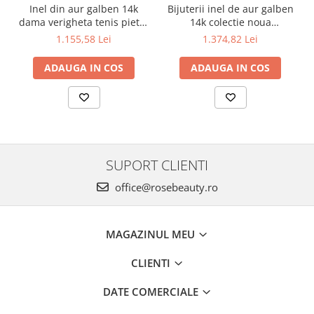
Inel din aur galben 14k
Bijuterii inel de aur galben
dama verigheta tenis pietre
14k colectie noua
albe R15
INIMIOARE R13
1.155,58 Lei
1.374,82 Lei
ADAUGA IN COS
ADAUGA IN COS
SUPORT CLIENTI
office@rosebeauty.ro
MAGAZINUL MEU
CLIENTI
DATE COMERCIALE