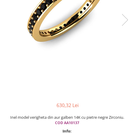
Cercei din aur dama
Cercei de aur lungi cu lant
Cercei din aur tortite
Cercei din aur alb
Cercei aur cu surub
630,32 Lei
Inel model verigheta din aur galben 14K cu pietre negre Zirconiu.
COD AA10137
Info: