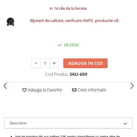
in 14 zile de la livrare.
Bijuterii de calitate, verificate ANPC, productie UE.
IN STOC
ADAUGA IN COS
Cod Produs:
SKU-659
Adauga la Favorite
Cere informatii
Descriere
Inel de logodna din aur galben 14K pentru dama/femei cu pietre albe de