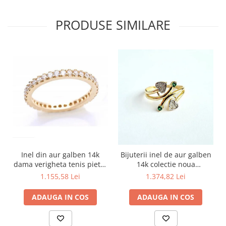
PRODUSE SIMILARE
Inel din aur galben 14k
Bijuterii inel de aur galben
dama verigheta tenis pietre
14k colectie noua
albe R15
INIMIOARE R13
1.155,58 Lei
1.374,82 Lei
ADAUGA IN COS
ADAUGA IN COS