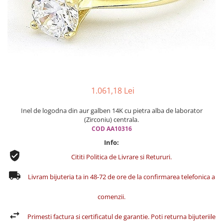
Cercei din aur dama
Cercei de aur lungi cu lant
Cercei din aur tortite
Cercei din aur alb
Cercei aur cu surub
1.061,18 Lei
Inel de logodna din aur galben 14K cu pietra alba de laborator
(Zirconiu) centrala.
COD AA10316
Info:
Cititi Politica de Livrare si Retururi.
Livram bijuteria ta in 48-72 de ore de la confirmarea telefonica a
comenzii.
Primesti factura si certificatul de garantie. Poti returna bijuteriile