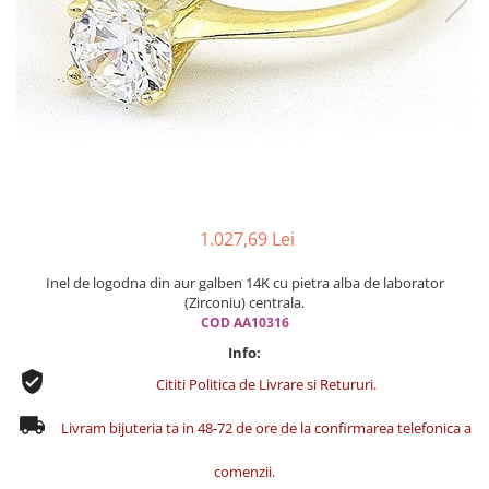
Cercei din aur dama
Cercei de aur lungi cu lant
Cercei din aur tortite
Cercei din aur alb
Cercei aur cu surub
1.027,69 Lei
Inel de logodna din aur galben 14K cu pietra alba de laborator
(Zirconiu) centrala.
COD AA10316
Info:
Cititi Politica de Livrare si Retururi.
Livram bijuteria ta in 48-72 de ore de la confirmarea telefonica a
comenzii.