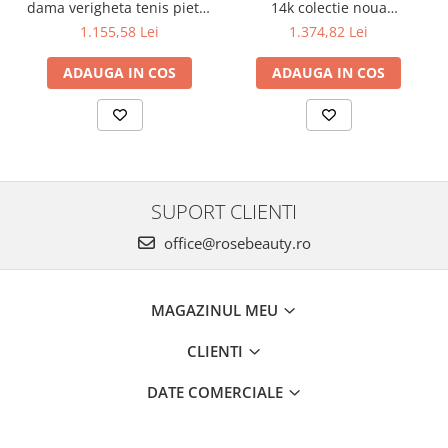
dama verigheta tenis pietre
14k colectie noua
albe R15
INIMIOARE R13
1.155,58 Lei
1.374,82 Lei
ADAUGA IN COS
ADAUGA IN COS
SUPORT CLIENTI
office@rosebeauty.ro
MAGAZINUL MEU
CLIENTI
DATE COMERCIALE