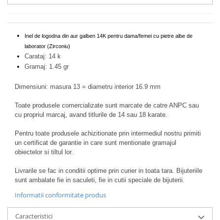
Inel de logodna din aur galben 14K pentru dama/femei cu pietre albe de
laborator (Zirconiu)
Carataj: 14 k
Gramaj: 1.45 gr
Dimensiuni: masura 13 = diametru interior 16.9 mm
Toate produsele comercializate sunt marcate de catre ANPC sau
cu propriul marcaj, avand titlurile de 14 sau 18 karate.
Pentru toate produsele achizitionate prin intermediul nostru primiti
un certificat de garantie in care sunt mentionate gramajul
obiectelor si tiltul lor.
Livrarile se fac in conditii optime prin curier in toata tara. Bijuteriile
sunt ambalate fie in saculeti, fie in cutii speciale de bijuterii.
Informatii conformitate produs
Caracteristici