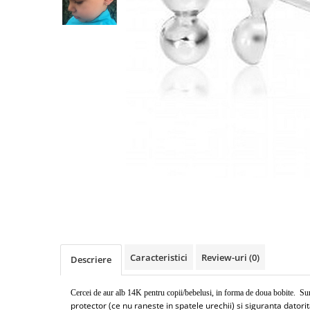
Cercei din aur dama
Cercei de aur lungi cu lant
Cercei din aur tortite
Cercei din aur alb
Cercei aur cu surub
Caracteristici
Review-uri
(0)
Descriere
Cercei de aur alb 14K pentru copii/bebelusi, in forma de doua bobite. Su
protector (ce nu raneste in spatele urechii) si siguranta datorita 