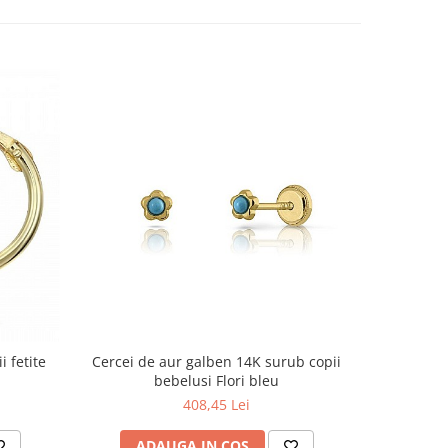
i fetite
Cercei de aur galben 14K surub copii
Cercei de 
bebelusi Flori bleu
408,45 Lei
ADAUGA IN COS
AD