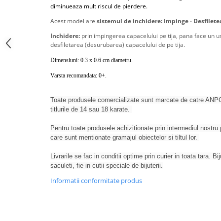
diminueaza mult riscul de pierdere.
Acest model are
sistemul de inchidere: Impinge - Desfilet
Inchidere:
prin impingerea capacelului pe tija, pana face un us
desfiletarea (desurubarea) capacelului de pe tija.
Dimensiuni: 0.3 x 0.6 cm diametru.
Varsta recomandata: 0+.
Toate produsele comercializate sunt marcate de catre ANPC
titlurile de 14 sau 18 karate.
Pentru toate produsele achizitionate prin intermediul nostru p
care sunt mentionate gramajul obiectelor si tiltul lor.
Livrarile se fac in conditii optime prin curier in toata tara. Bi
saculeti, fie in cutii speciale de bijuterii.
Informatii conformitate produs