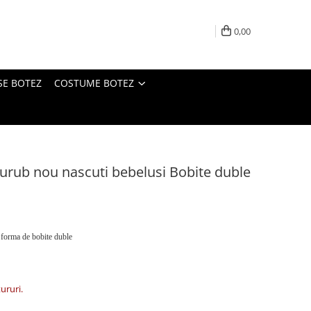
0,00
SE BOTEZ
COSTUME BOTEZ
surub nou nascuti bebelusi Bobite duble
 forma de bobite duble
tururi.