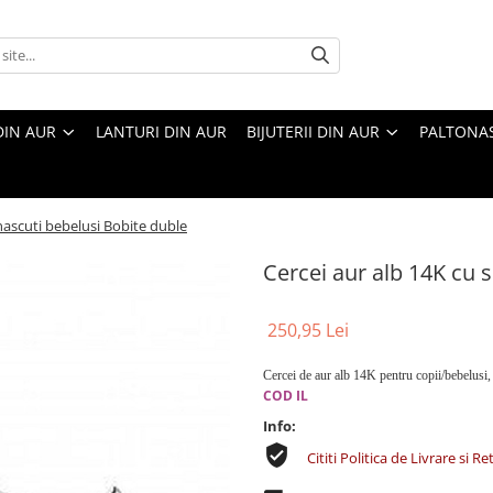
DIN AUR
LANTURI DIN AUR
BIJUTERII DIN AUR
PALTONA
nascuti bebelusi Bobite duble
Cercei aur alb 14K cu 
250,95 Lei
Cercei de aur alb 14K pentru copii/bebelusi,
COD IL
Info:
Cititi Politica de Livrare si Re