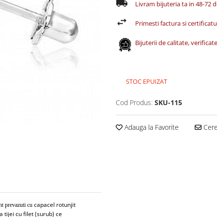
Livram bijuteria ta in 48-72 
Primesti factura si certificatul
Bijuterii de calitate, verific
STOC EPUIZAT
Cod Produs:
SKU-115
Adauga la Favorite
Cere 
capacel rotunjit
nt prevazuti cu
tijei cu filet (surub) ce