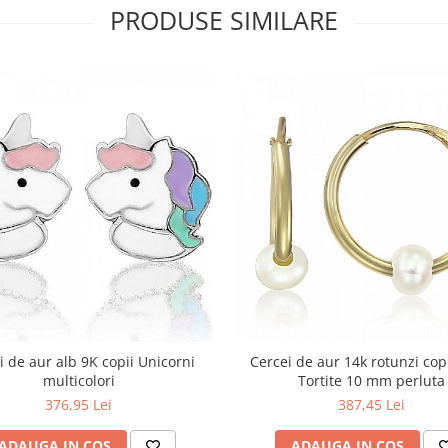
PRODUSE SIMILARE
i de aur alb 9K copii Unicorni
Cercei de aur 14k rotunzi copi
multicolori
Tortite 10 mm perluta
376,95 Lei
387,45 Lei
ADAUGA IN COS
ADAUGA IN COS