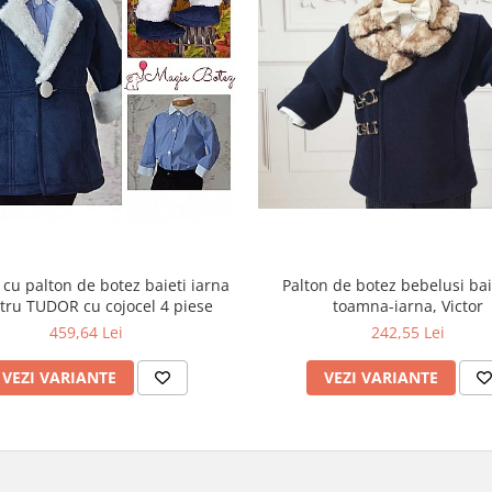
Palton de botez bebelusi bai
cu palton de botez baieti iarna
toamna-iarna, Victor
tru TUDOR cu cojocel 4 piese
242,55 Lei
459,64 Lei
VEZI VARIANTE
VEZI VARIANTE