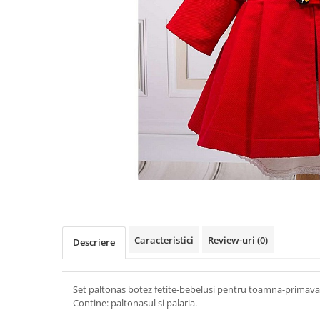
Cercei din aur dama
Cercei de aur lungi cu lant
Cercei din aur tortite
Cercei din aur alb
Cercei aur cu surub
Caracteristici
Review-uri
(0)
Descriere
Set paltonas botez fetite-bebelusi pentru toamna-primavara
Contine: paltonasul si palaria.