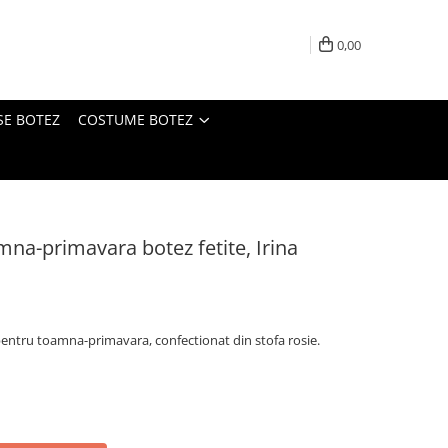
0,00
SE BOTEZ
COSTUME BOTEZ
mna-primavara botez fetite, Irina
pentru toamna-primavara, confectionat din stofa rosie.