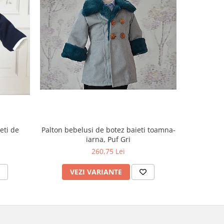
eti de
Palton bebelusi de botez baieti toamna-
Palton beb
iarna, Puf Gri
260,75 Lei
VEZI VARIANTE
V