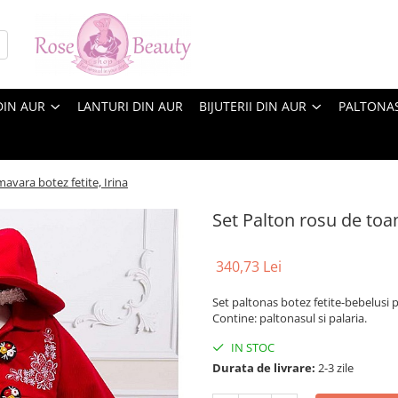
DIN AUR
LANTURI DIN AUR
BIJUTERII DIN AUR
PALTONA
avara botez fetite, Irina
Set Palton rosu de toa
340,73 Lei
Set paltonas botez fetite-bebelusi 
Contine: paltonasul si palaria.
IN STOC
Durata de livrare:
2-3 zile