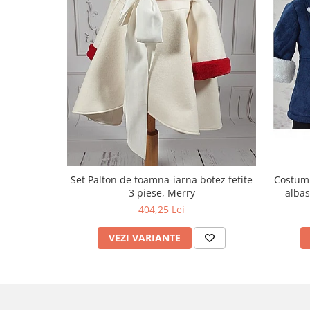
Set Palton de toamna-iarna botez fetite
Costum 
3 piese, Merry
albas
404,25 Lei
VEZI VARIANTE