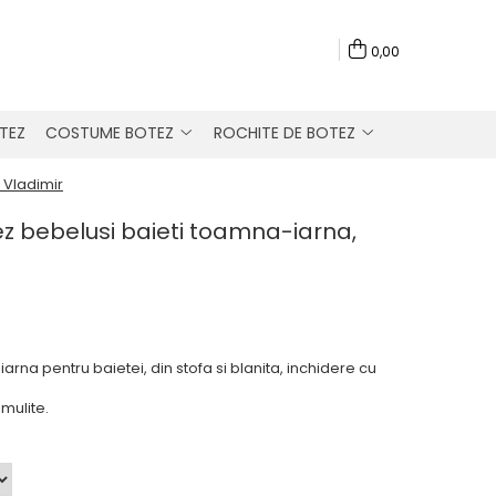
0,00
TEZ
COSTUME BOTEZ
ROCHITE DE BOTEZ
 Vladimir
z bebelusi baieti toamna-iarna,
rna pentru baietei, din stofa si blanita, inchidere cu
zmulite.