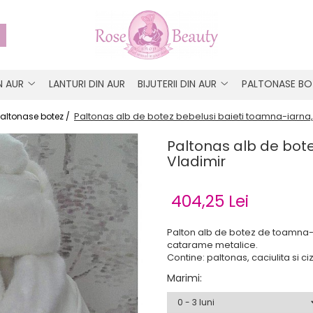
IN AUR
LANTURI DIN AUR
BIJUTERII DIN AUR
PALTONASE BO
Paltonas alb de botez bebelusi baieti toamna-iarna,
Paltonase botez /
Paltonas alb de bote
Vladimir
404,25 Lei
Palton alb de botez de toamna-ia
catarame metalice.
Contine: paltonas, caciulita si ci
Marimi
: