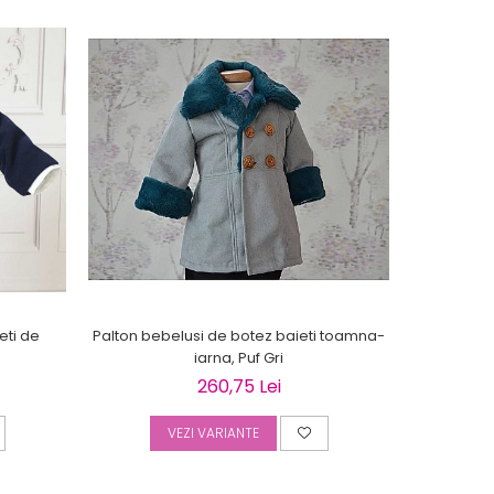
eti de
Palton bebelusi de botez baieti toamna-
Palton be
iarna, Puf Gri
260,75 Lei
VEZI VARIANTE