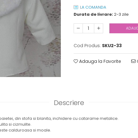
LA COMANDA
Durata de livrare:
2-3 zile
ADAUG
Cod Produs:
SKU2-33
Adauga la Favorite
C
Descriere
aietei, din stofa si blanita, inchidere cu catarame metalice.
ita si cizmulite.
este calduroasa si moale.