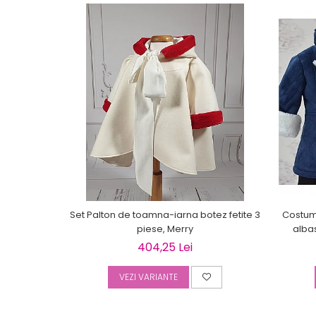
Set Palton de toamna-iarna botez fetite 3
Costum 
piese, Merry
alba
404,25 Lei
VEZI VARIANTE