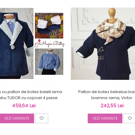
Palton de botez bebelusi bai
cu palton de botez baieti iarna
toamna-iarna, Victor
stru TUDOR cu cojocel 4 piese
242,55 Lei
459,64 Lei
VEZI VARIANTE
VEZI VARIANTE