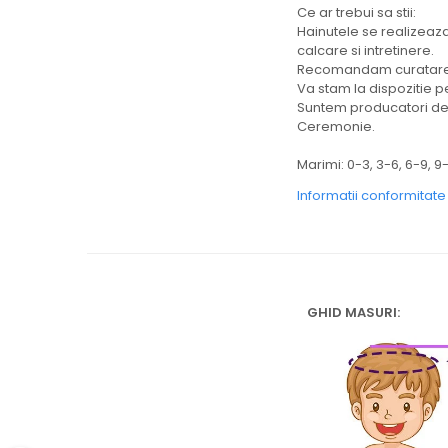
Ce ar trebui sa stii:
Hainutele se realizeaza
calcare si intretinere.
Recomandam curatarea 
Va stam la dispozitie pe
Suntem producatori de h
Ceremonie.
Marimi: 0-3, 3-6, 6-9, 9-
Informatii conformitat
GHID MASURI: