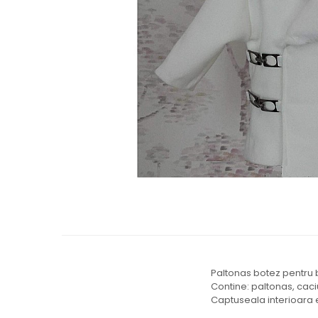
Cercei de aur lungi cu lant
Cercei din aur tortite
Cercei din aur alb
Cercei aur cu surub
Paltonas botez pentru b
Contine: paltonas, caciul
Captuseala interioara 