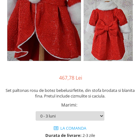
Cercei din aur dama
Cercei de aur lungi cu lant
Cercei din aur tortite
Cercei din aur alb
Cercei aur cu surub
467,78 Lei
Set paltonas rosu de botez bebelusi/fetite, din stofa brodata si blanita
fina. Pretul include cizmulite si caciula.
Marimi
:
LA COMANDA
Durata de livrare:
2-3 zile