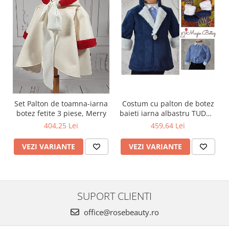
Set Palton de toamna-iarna
Costum cu palton de botez
botez fetite 3 piese, Merry
baieti iarna albastru TUDOR
cu cojocel 4 piese
404,25 Lei
459,64 Lei
VEZI VARIANTE
VEZI VARIANTE
SUPORT CLIENTI
office@rosebeauty.ro