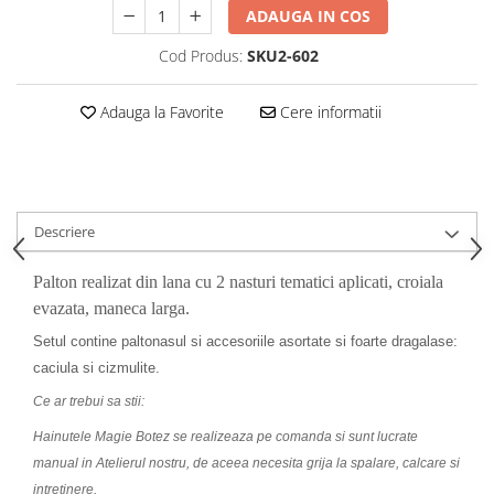
ADAUGA IN COS
Cod Produs:
SKU2-602
Adauga la Favorite
Cere informatii
Descriere
Palton realizat din lana cu 2 nasturi tematici aplicati, croiala
evazata, maneca larga.
Setul contine paltonasul si accesoriile asortate si foarte dragalase:
caciula si cizmulite.
Ce ar trebui sa stii:
Hainutele Magie Botez se realizeaza pe comanda si sunt lucrate
manual in Atelierul nostru, de aceea necesita grija la spalare, calcare si
intretinere.