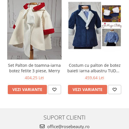
Set Palton de toamna-iarna
Costum cu palton de botez
botez fetite 3 piese, Merry
baieti iarna albastru TUDOR
cu cojocel 4 piese
404,25 Lei
459,64 Lei
VEZI VARIANTE
VEZI VARIANTE
SUPORT CLIENTI
office@rosebeauty.ro