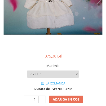
Cercei din aur dama
Cercei de aur lungi cu lant
Cercei din aur tortite
Cercei din aur alb
Cercei aur cu surub
375,38 Lei
Marimi
:
LA COMANDA
Durata de livrare:
2-3 zile
ADAUGA IN COS