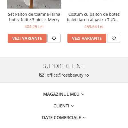
Set Palton de toamna-iarna
Costum cu palton de botez
botez fetite 3 piese, Merry
baieti iarna albastru TUDOR
cu cojocel 4 piese
404,25 Lei
459,64 Lei
VEZI VARIANTE
VEZI VARIANTE
SUPORT CLIENTI
office@rosebeauty.ro
MAGAZINUL MEU
CLIENTI
DATE COMERCIALE