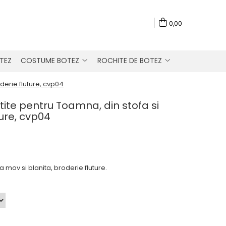
0,00
TEZ
COSTUME BOTEZ
ROCHITE DE BOTEZ
derie fluture, cvp04
tite pentru Toamna, din stofa si
ture, cvp04
a mov si blanita, broderie fluture.