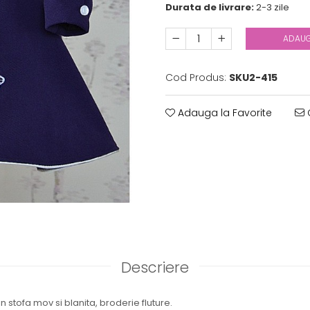
Durata de livrare:
2-3 zile
ADAUG
Cod Produs:
SKU2-415
Adauga la Favorite
C
Descriere
in stofa mov si blanita, broderie fluture.