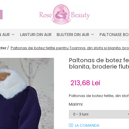
IN AUR
LANTURI DIN AUR
BIJUTERII DIN AUR
PALTONASE BO
Paltonas de botez fetite pentru Toamna, din stofa si blanita, bro
otez /
Paltonas de botez fe
blanita, broderie flu
213,68 Lei
Paltonas de botez fetite, din stof
Marimi
:
LA COMANDA