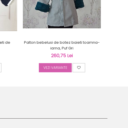
eti de
Palton bebelusi de botez baieti toamna-
Palton be
iarna, Puf Gri
260,75 Lei
VEZI VARIANTE