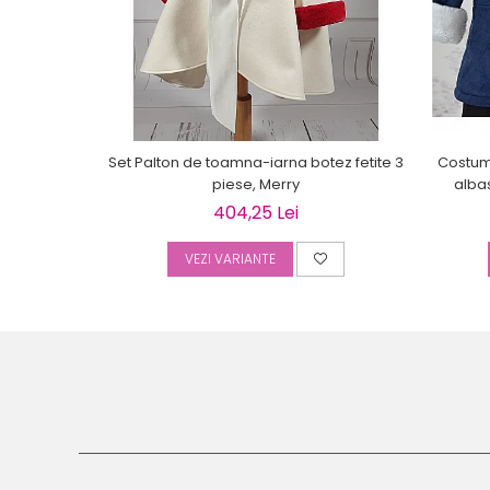
Set Palton de toamna-iarna botez fetite 3
Costum 
piese, Merry
alba
404,25 Lei
VEZI VARIANTE