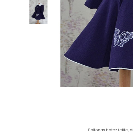
Cercei de aur lungi cu lant
Cercei din aur tortite
Cercei din aur alb
Cercei aur cu surub
Paltonas botez fetite, d