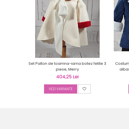
Set Palton de toamna-iarna botez fetite 3
Costum 
piese, Merry
alba
404,25 Lei
VEZI VARIANTE