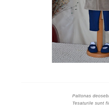
Cercei de aur lungi cu lant
Cercei din aur tortite
Cercei din aur alb
Cercei aur cu surub
Paltonas deosebit
Tesaturile sunt f