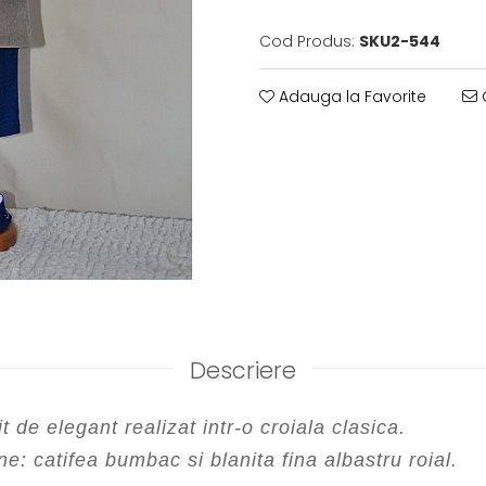
Cod Produs:
SKU2-544
Adauga la Favorite
C
Descriere
 de elegant realizat intr-o croiala clasica.
ine: catifea bumbac si blanita fina albastru roial.