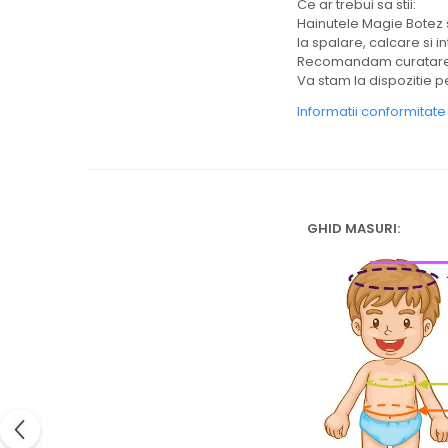
Ce ar trebui sa stii:
Hainutele Magie Botez 
la spalare, calcare si in
Recomandam curatarea 
Va stam la dispozitie pe
Informatii conformitat
GHID MASURI: