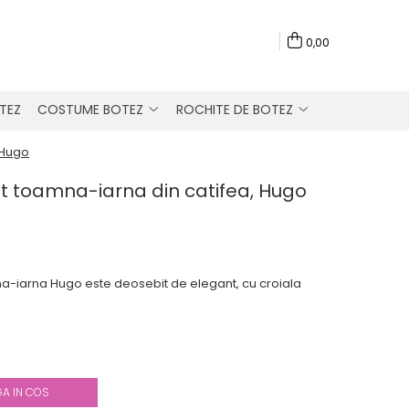
0,00
TEZ
COSTUME BOTEZ
ROCHITE DE BOTEZ
 Hugo
at toamna-iarna din catifea, Hugo
a-iarna Hugo este deosebit de elegant, cu croiala
A IN COS