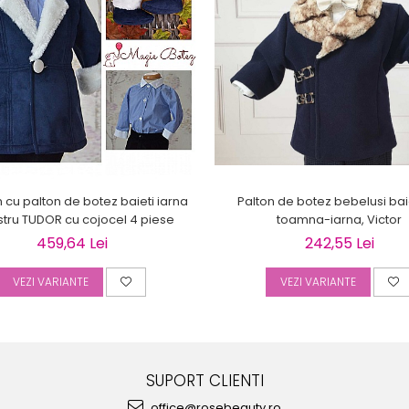
Palton de botez bebelusi bai
cu palton de botez baieti iarna
toamna-iarna, Victor
stru TUDOR cu cojocel 4 piese
242,55 Lei
459,64 Lei
VEZI VARIANTE
VEZI VARIANTE
SUPORT CLIENTI
office@rosebeauty.ro