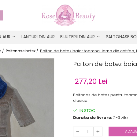
IN AUR
LANTURI DIN AUR
BIJUTERII DIN AUR
PALTONASE BO
Palton de botez baiat toamna-iarna din catifea,
 /
Paltonase botez /
Palton de botez bai
277,20 Lei
Paltonas de botez pentru toamn
clasica.
IN STOC
Durata de livrare:
2-3 zile
ADAUG