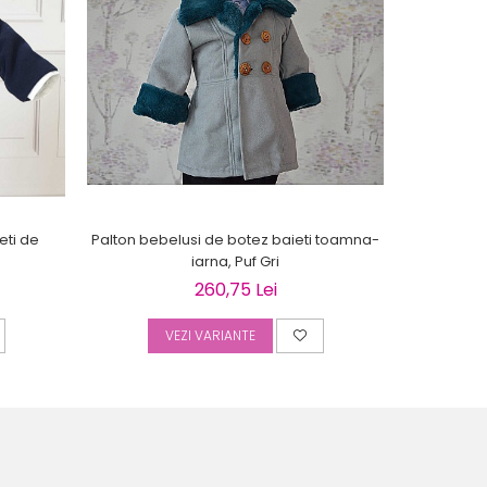
eti de
Palton bebelusi de botez baieti toamna-
Palton be
iarna, Puf Gri
260,75 Lei
VEZI VARIANTE