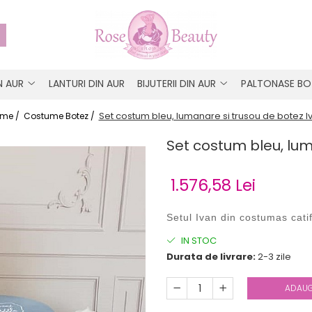
IN AUR
LANTURI DIN AUR
BIJUTERII DIN AUR
PALTONASE BO
Set costum bleu, lumanare si trusou de botez I
me /
Costume Botez /
Set costum bleu, lum
1.576,58 Lei
Setul Ivan
din
costumas cati
IN STOC
Durata de livrare:
2-3 zile
ADAUG