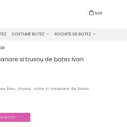
0,00
TEZ
COSTUME BOTEZ
ROCHITE DE BOTEZ
van
anare si trusou de botez Ivan
fea bleu
, trusou, cutie si lumanare de botez.
A IN COS