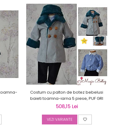
i toamna-
Costum cu palton de botez bebelusi
Palton
baieti toamna-iarna 5 piese, PUF GRI
toamn
508,15 Lei
VEZI VARIANTE