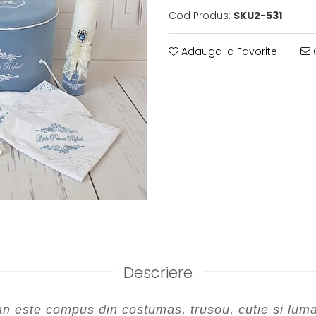
Cod Produs:
SKU2-531
Adauga la Favorite
C
Descriere
an este compus din costumas, trusou, cutie si lum