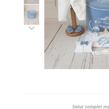
Cercei de aur lungi cu lant
Cercei din aur tortite
Cercei din aur alb
Cercei aur cu surub
Setul complet Iv