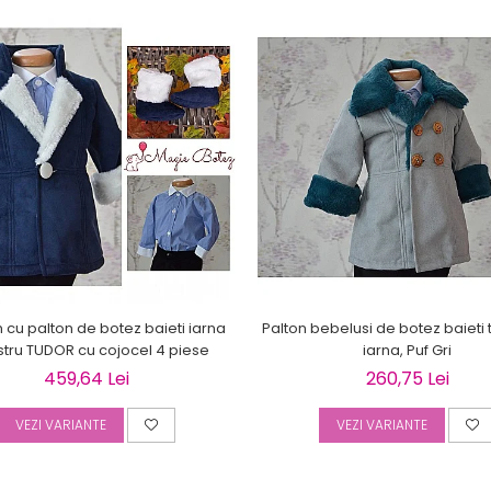
cu palton de botez baieti iarna
Palton bebelusi de botez baiet
stru TUDOR cu cojocel 4 piese
iarna, Puf Gri
459,64 Lei
260,75 Lei
VEZI VARIANTE
VEZI VARIANTE