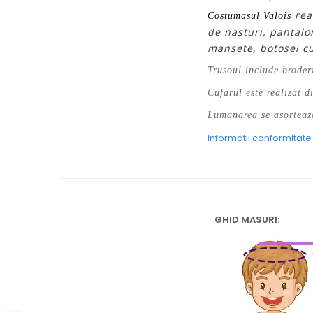
rea
Costumasul Valois
de nasturi, pantalo
mansete, botosei cu
Trusoul include broder
Cufarul este realizat d
Lumanarea se asorteaza
Informatii conformitat
GHID MASURI: