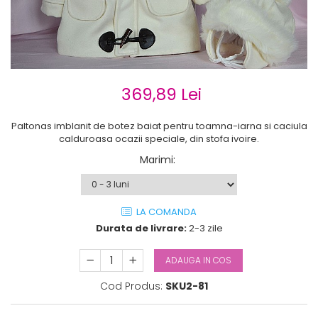
Cercei de aur lungi cu lant
Cercei din aur tortite
Cercei din aur alb
Cercei aur cu surub
369,89 Lei
Paltonas imblanit de botez baiat pentru toamna-iarna si caciula
calduroasa ocazii speciale, din stofa ivoire.
Marimi
:
LA COMANDA
Durata de livrare:
2-3 zile
ADAUGA IN COS
Cod Produs:
SKU2-81