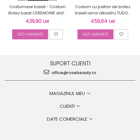
Costumase baieti - Costum
Costum cu palton de botez
Botez baiat CEREMONIE stofa
baieti iarna albastru TUDOR
albastra, 6 piese
cu cojocel 4 piese
439,90 Lei
459,64 Lei
VEZI VARIANTE
VEZI VARIANTE
SUPORT CLIENTI
office@rosebeauty.ro
MAGAZINUL MEU
CLIENTI
DATE COMERCIALE