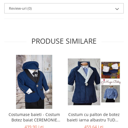
Review-uri
(0)
PRODUSE SIMILARE
Costumase baieti - Costum
Costum cu palton de botez
Botez baiat CEREMONIE
baieti iarna albastru TUDOR
stofa albastra, 6 piese
cu cojocel 4 piese
439,90 Lei
459,64 Lei