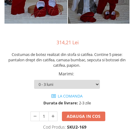
Cercei din aur dama
Cercei de aur lungi cu lant
Cercei din aur tortite
Cercei din aur alb
Cercei aur cu surub
314,21 Lei
Costumas de botez realizat din stofa si catifea. Contine 5 piese:
pantalon drept din catifea, camasa bumbac, sepcuta si botosei din
catifea, papion.
Marimi
:
LA COMANDA
Durata de livrare:
2-3 zile
ADAUGA IN COS
Cod Produs:
SKU2-169