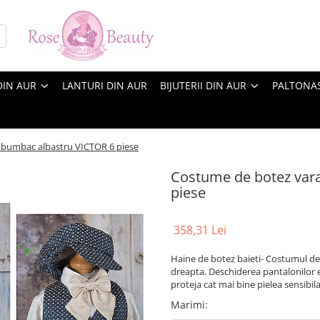
DIN AUR
LANTURI DIN AUR
BIJUTERII DIN AUR
PALTONA
 bumbac albastru VICTOR 6 piese
Costume de botez vara
piese
358,31 Lei
Haine de botez baieti- Costumul de
dreapta. Deschiderea pantalonilor e
proteja cat mai bine pielea sensibil
Marimi
: