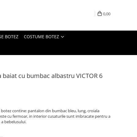
0,00
SE BOTEZ
COSTUME BOTEZ
 baiat cu bumbac albastru VICTOR 6
 botez contine: pantalon din bumbac bleu, lung, croiala
ste cu fermoar, in interior cusaturile sunt imbracate pentru a
a a bebelusului.