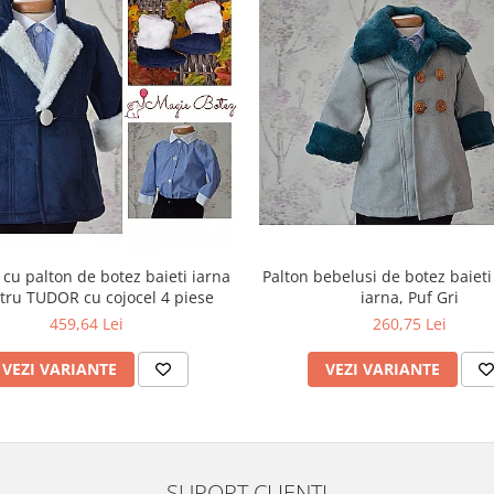
cu palton de botez baieti iarna
Palton bebelusi de botez baiet
tru TUDOR cu cojocel 4 piese
iarna, Puf Gri
459,64 Lei
260,75 Lei
VEZI VARIANTE
VEZI VARIANTE
SUPORT CLIENTI