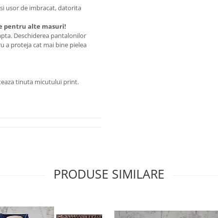
 si usor de imbracat, datorita
e pentru alte masuri!
apta. Deschiderea pantalonilor
u a proteja cat mai bine pielea
teaza tinuta micutului print.
PRODUSE SIMILARE