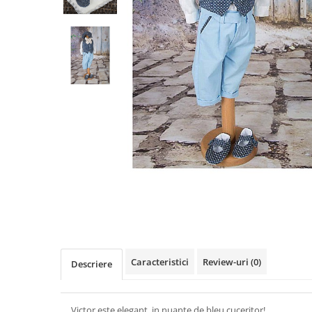
Cercei din aur dama
Cercei de aur lungi cu lant
Cercei din aur tortite
Cercei din aur alb
Cercei aur cu surub
Caracteristici
Review-uri
(0)
Descriere
Victor este elegant, in nuante de bleu cuceritor!