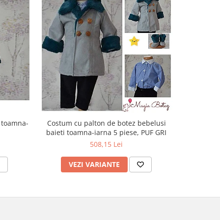
i toamna-
Costum cu palton de botez bebelusi
Paltona
baieti toamna-iarna 5 piese, PUF GRI
toamn
508,15 Lei
VEZI VARIANTE
V