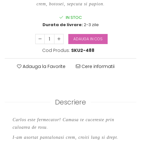
crem, botosei, sepcuta si papion.
IN STOC
Durata de livrare:
2-3 zile
ADAUGA IN COS
Cod Produs:
SKU2-488
Adauga la Favorite
Cere informatii
Descriere
Carlos este fermecator! Camasa te cucereste prin
culoarea de rosu.
I-am asortat pantalonasi crem, croiti lung si drept.