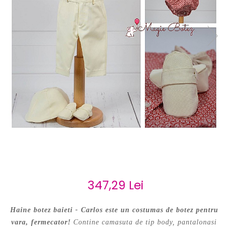
Cercei de aur lungi cu lant
Cercei din aur tortite
Cercei din aur alb
Cercei aur cu surub
347,29 Lei
Haine botez baieti - Carlos este un costumas de botez pentru
vara, fermecator!
Contine camasuta de tip body, pantalonasi