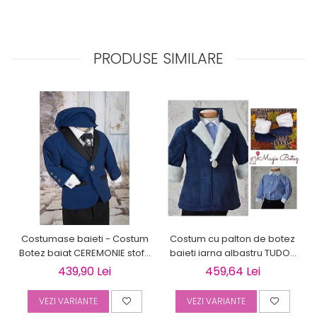
PRODUSE SIMILARE
Costumase baieti - Costum
Costum cu palton de botez
Botez baiat CEREMONIE stofa
baieti iarna albastru TUDOR
albastra, 6 piese
cu cojocel 4 piese
439,90 Lei
459,64 Lei
VEZI VARIANTE
VEZI VARIANTE