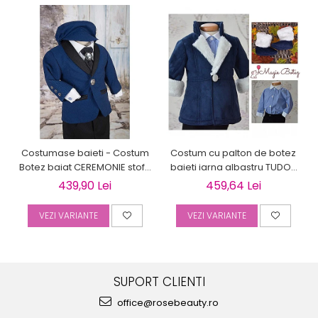
Costumase baieti - Costum
Costum cu palton de botez
Botez baiat CEREMONIE stofa
baieti iarna albastru TUDOR
albastra, 6 piese
cu cojocel 4 piese
439,90 Lei
459,64 Lei
VEZI VARIANTE
VEZI VARIANTE
SUPORT CLIENTI
office@rosebeauty.ro