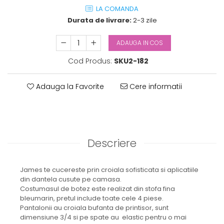
LA COMANDA
Durata de livrare:
2-3 zile
ADAUGA IN COS
Cod Produs:
SKU2-182
Adauga la Favorite
Cere informatii
Descriere
James te cucereste prin croiala sofisticata si aplicatiile
din dantela cusute pe camasa.
Costumasul de botez este realizat din stofa fina
bleumarin, pretul include toate cele 4 piese.
Pantalonii au croiala bufanta de printisor, sunt
dimensiune 3/4 si pe spate au elastic pentru o mai