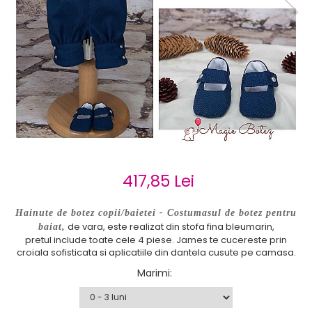
Cercei de aur lungi cu lant
Cercei din aur tortite
Cercei din aur alb
Cercei aur cu surub
417,85 Lei
Hainute de botez copii/baietei - Costumasul de botez pentru
de vara, este realizat din stofa fina bleumarin,
baiat,
pretul include toate cele 4 piese. James te cucereste prin
croiala sofisticata si aplicatiile din dantela cusute pe camasa.
Marimi
: