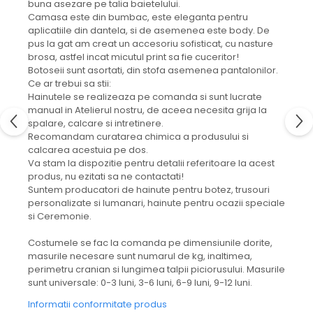
buna asezare pe talia baietelului.
Camasa este din bumbac, este eleganta pentru
aplicatiile din dantela, si de asemenea este body. De
pus la gat am creat un accesoriu sofisticat, cu nasture
brosa, astfel incat micutul print sa fie cuceritor!
Botoseii sunt asortati, din stofa asemenea pantalonilor.
Ce ar trebui sa stii:
Hainutele se realizeaza pe comanda si sunt lucrate
manual in Atelierul nostru, de aceea necesita grija la
spalare, calcare si intretinere.
Recomandam curatarea chimica a produsului si
calcarea acestuia pe dos.
Va stam la dispozitie pentru detalii referitoare la acest
produs, nu ezitati sa ne contactati!
Suntem producatori de hainute pentru botez, trusouri
personalizate si lumanari, hainute pentru ocazii speciale
si Ceremonie.
Costumele se fac la comanda pe dimensiunile dorite,
masurile necesare sunt numarul de kg, inaltimea,
perimetru cranian si lungimea talpii piciorusului. Masurile
sunt universale: 0-3 luni, 3-6 luni, 6-9 luni, 9-12 luni.
Informatii conformitate produs